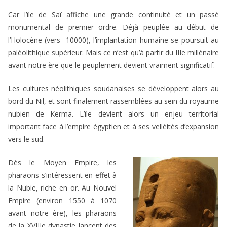
Car l’île de Saï affiche une grande continuité et un passé
monumental de premier ordre. Déjà peuplée au début de
l’Holocène (vers -10000), l’implantation humaine se poursuit au
paléolithique supérieur. Mais ce n’est qu’à partir du IIIe millénaire
avant notre ère que le peuplement devient vraiment significatif.
Les cultures néolithiques soudanaises se développent alors au
bord du Nil, et sont finalement rassemblées au sein du royaume
nubien de Kerma. L’île devient alors un enjeu territorial
important face à l’empire égyptien et à ses velléités d’expansion
vers le sud.
Dès le Moyen Empire, les
pharaons s’intéressent en effet à
la Nubie, riche en or. Au Nouvel
Empire (environ 1550 à 1070
avant notre ère), les pharaons
de la XVIIIe dynastie lancent des