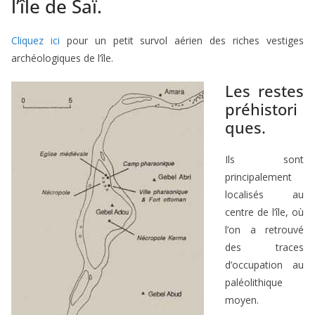
l’île de Saï.
Cliquez ici
pour un petit survol aérien des riches vestiges
archéologiques de l’île.
Les restes
préhistori
ques.
Ils sont
principalement
localisés au
centre de l’île, où
l’on a retrouvé
des traces
d’occupation au
paléolithique
moyen.