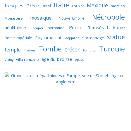
Italie
Mexique
fresques
Grèce
momies
Israël
Louxor
Nécropole
mosaïque
Nouvel Empire
Monastère
Pérou
Rome
néolithique
Ramsès II
pyramide
Pompéi
statue
Royaume-Uni
Sarcophage
Rome impériale
Saqqarah
Tombe
Turquie
trésor
temple
Thèbes
tumulus
âge du bronze
villa romaine
Viking
épave