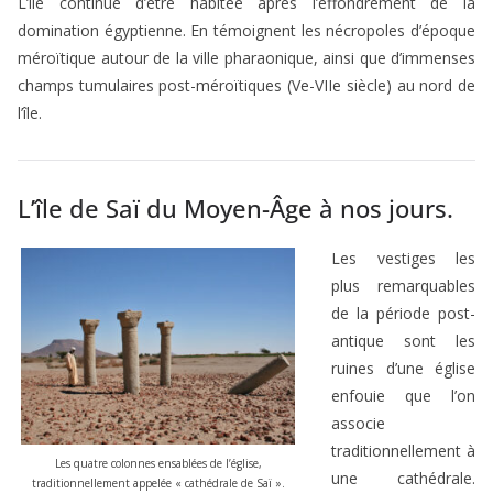
L’île continue d’être habitée après l’effondrement de la
domination égyptienne. En témoignent les nécropoles d’époque
méroïtique autour de la ville pharaonique, ainsi que d’immenses
champs tumulaires post-méroïtiques (Ve-VIIe siècle) au nord de
l’île.
L’île de Saï du Moyen-Âge à nos jours.
Les vestiges les
plus remarquables
de la période post-
antique sont les
ruines d’une église
enfouie que l’on
associe
traditionnellement à
Les quatre colonnes ensablées de l’église,
une cathédrale.
traditionnellement appelée « cathédrale de Saï ».