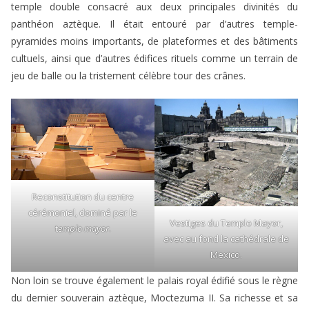
temple double consacré aux deux principales divinités du
panthéon aztèque. Il était entouré par d’autres temple-
pyramides moins importants, de plateformes et des bâtiments
cultuels, ainsi que d’autres édifices rituels comme un terrain de
jeu de balle ou la tristement célèbre tour des crânes.
Reconstitution du centre
cérémoniel, dominé par le
Vestiges du Templo Mayor,
t
emplo mayor
.
avec au fond la cathédrale de
Mexico.
Non loin se trouve également le palais royal édifié sous le règne
du dernier souverain aztèque, Moctezuma II. Sa richesse et sa