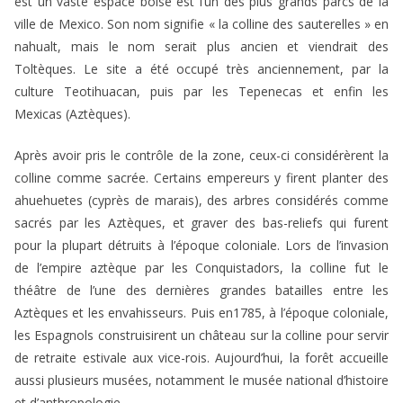
est un vaste espace boisé est l’un des plus grands parcs de la
ville de Mexico. Son nom signifie « la colline des sauterelles » en
nahualt, mais le nom serait plus ancien et viendrait des
Toltèques. Le site a été occupé très anciennement, par la
culture Teotihuacan, puis par les Tepenecas et enfin les
Mexicas (Aztèques).
Après avoir pris le contrôle de la zone, ceux-ci considérèrent la
colline comme sacrée. Certains empereurs y firent planter des
ahuehuetes (cyprès de marais), des arbres considérés comme
sacrés par les Aztèques, et graver des bas-reliefs qui furent
pour la plupart détruits à l’époque coloniale. Lors de l’invasion
de l’empire aztèque par les Conquistadors, la colline fut le
théâtre de l’une des dernières grandes batailles entre les
Aztèques et les envahisseurs. Puis en1785, à l’époque coloniale,
les Espagnols construisirent un château sur la colline pour servir
de retraite estivale aux vice-rois. Aujourd’hui, la forêt accueille
aussi plusieurs musées, notamment le musée national d’histoire
et d’anthropologie.