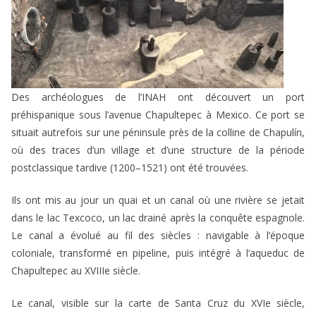
Des archéologues de l’INAH ont découvert un port
préhispanique sous l’avenue Chapultepec à Mexico. Ce port se
situait autrefois sur une péninsule près de la colline de Chapulín,
où des traces d’un village et d’une structure de la période
postclassique tardive (1200–1521) ont été trouvées.
Ils ont mis au jour un quai et un canal où une rivière se jetait
dans le lac Texcoco, un lac drainé après la conquête espagnole.
Le canal a évolué au fil des siècles : navigable à l’époque
coloniale, transformé en pipeline, puis intégré à l’aqueduc de
Chapultepec au XVIIIe siècle.
Le canal, visible sur la carte de Santa Cruz du XVIe siècle,