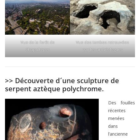
Vue de la forêt de
Vue des tombes retrouvées
Chapultepec
par les archéologues
>> Découverte d´une sculpture de
serpent aztèque polychrome.
Des fouilles
récentes
menées
dans
l’ancienne