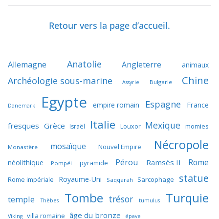
Retour vers la page d’accueil.
Anatolie
Allemagne
Angleterre
animaux
Chine
Archéologie sous-marine
Bulgarie
Assyrie
Egypte
Espagne
France
empire romain
Danemark
Italie
Mexique
fresques
Grèce
momies
Israël
Louxor
Nécropole
mosaïque
Nouvel Empire
Monastère
Pérou
Rome
néolithique
Ramsès II
pyramide
Pompéi
statue
Royaume-Uni
Sarcophage
Rome impériale
Saqqarah
Tombe
Turquie
trésor
temple
Thèbes
tumulus
âge du bronze
villa romaine
Viking
épave