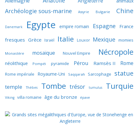
Anatolie
Allemagne
Angleterre
animaux
Chine
Archéologie sous-marine
Bulgarie
Assyrie
Egypte
Espagne
France
empire romain
Danemark
Italie
Mexique
fresques
Grèce
momies
Israël
Louxor
Nécropole
mosaïque
Nouvel Empire
Monastère
Pérou
Rome
néolithique
Ramsès II
pyramide
Pompéi
statue
Royaume-Uni
Sarcophage
Rome impériale
Saqqarah
Tombe
Turquie
trésor
temple
Thèbes
tumulus
âge du bronze
villa romaine
Viking
épave