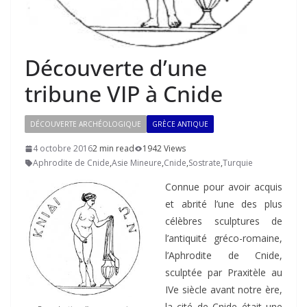
Découverte d’une
tribune VIP à Cnide
DÉCOUVERTE ARCHÉOLOGIQUE
GRÈCE ANTIQUE
4 octobre 2016
2 min read
1942 Views
Aphrodite de Cnide
,
Asie Mineure
,
Cnide
,
Sostrate
,
Turquie
Connue pour avoir acquis
et abrité l’une des plus
célèbres sculptures de
l’antiquité gréco-romaine,
l’Aphrodite de Cnide,
sculptée par Praxitèle au
IVe siècle avant notre ère,
la cité de Cnide était une