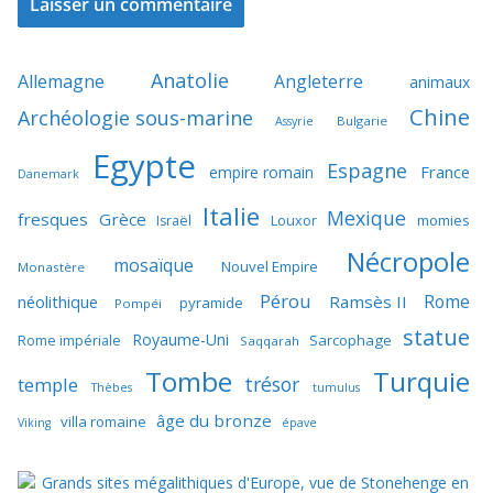
Anatolie
Allemagne
Angleterre
animaux
Chine
Archéologie sous-marine
Bulgarie
Assyrie
Egypte
Espagne
France
empire romain
Danemark
Italie
Mexique
fresques
Grèce
momies
Israël
Louxor
Nécropole
mosaïque
Nouvel Empire
Monastère
Pérou
Rome
néolithique
Ramsès II
pyramide
Pompéi
statue
Royaume-Uni
Sarcophage
Rome impériale
Saqqarah
Tombe
Turquie
trésor
temple
Thèbes
tumulus
âge du bronze
villa romaine
Viking
épave