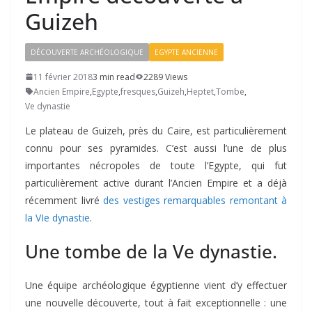
Guizeh
DÉCOUVERTE ARCHÉOLOGIQUE
EGYPTE ANCIENNE
11 février 2018
3 min read
2289 Views
Ancien Empire
,
Egypte
,
fresques
,
Guizeh
,
Heptet
,
Tombe
,
Ve dynastie
Le plateau de Guizeh, près du Caire, est particulièrement
connu pour ses pyramides. C’est aussi l’une de plus
importantes nécropoles de toute l’Egypte, qui fut
particulièrement active durant l’Ancien Empire et a déjà
récemment livré
des vestiges remarquables remontant à
la VIe dynastie
.
Une tombe de la Ve dynastie.
Une équipe archéologique égyptienne vient d’y effectuer
une nouvelle découverte, tout à fait exceptionnelle : une