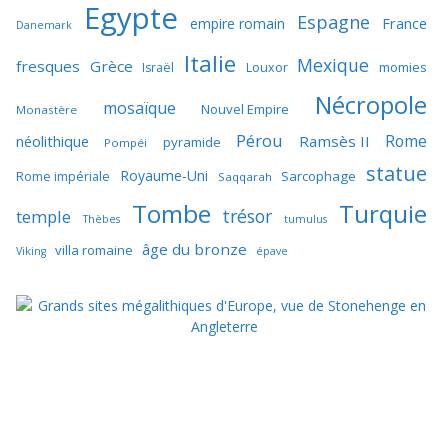
Egypte
Espagne
France
empire romain
Danemark
Italie
Mexique
fresques
Grèce
momies
Israël
Louxor
Nécropole
mosaïque
Nouvel Empire
Monastère
Pérou
Rome
néolithique
Ramsès II
pyramide
Pompéi
statue
Royaume-Uni
Sarcophage
Rome impériale
Saqqarah
Tombe
Turquie
trésor
temple
Thèbes
tumulus
âge du bronze
villa romaine
Viking
épave