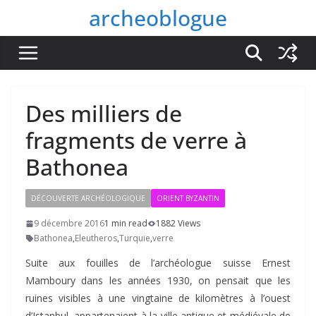
Passer
archeoblogue
au
contenu
Des milliers de
fragments de verre à
Bathonea
DÉCOUVERTE ARCHÉOLOGIQUE
ORIENT BYZANTIN
9 décembre 2016
1 min read
1882 Views
Bathonea
,
Eleutheros
,
Turquie
,
verre
Suite aux fouilles de l’archéologue suisse Ernest
Mamboury dans les années 1930, on pensait que les
ruines visibles à une vingtaine de kilomètres à l’ouest
d’Istanbul, appartenaient à la ville antique et médiévale de