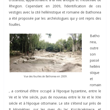
Rhegion. Cependant en 2009, l’identification de ces
vestiges avec la cité hellénistique et romaine de Bathonea
a été proposée par les archéologues qui y ont repris des
fouilles.
Batho
nea,
outre
son
passé
helléni
stique
Vue des fouilles de Bathonea en 2009.
et
romain
, a continué d’être occupé à l’époque byzantine, entre le
Ve et le VIIe siècle, puis de nouveau entre le Xe et le XIIe
siècle et à l’époque ottomane. Le site s’étend sur près de
8 kilomètres, sur les rives du lac Küçükçekmece, et