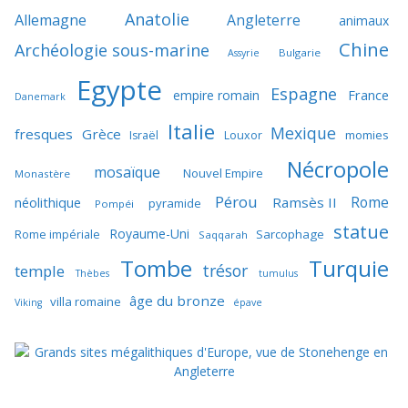
Anatolie
Allemagne
Angleterre
animaux
Chine
Archéologie sous-marine
Bulgarie
Assyrie
Egypte
Espagne
France
empire romain
Danemark
Italie
Mexique
fresques
Grèce
momies
Israël
Louxor
Nécropole
mosaïque
Nouvel Empire
Monastère
Pérou
Rome
néolithique
Ramsès II
pyramide
Pompéi
statue
Royaume-Uni
Sarcophage
Rome impériale
Saqqarah
Tombe
Turquie
trésor
temple
Thèbes
tumulus
âge du bronze
villa romaine
Viking
épave