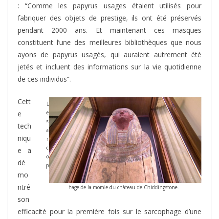
: “Comme les papyrus usages étaient utilis
é
s pour
fabriquer des objets de prestige, ils ont été préservés
pendant 2000 ans. Et maintenant ces masques
constituent l’une des meilleures bibliothèques que nous
ayons de papyrus usagés, qui auraient autrement été
jetés et incluent des informations sur la vie quotidienne
de ces individus”.
Cett
L
e
e
s
tech
a
niqu
r
c
e a
o
dé
p
mo
ntré
hage de la momie du château de Chiddingstone.
son
efficacité pour la première fois sur le sarcophage d’une