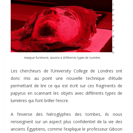
c
a
n
n
e
r
d
’
u
n
masque funéraire, soumis à différents types de lumière.
Les chercheurs de l’University College de Londres ont
donc mis au point une nouvelle technique d’étude
permettant de lire ce qui est écrit sur ces fragments de
papyrus en scannant les objets avec différents types de
lumières qui font briller l’encre.
A l’inverse des hiéroglyphes des tombes, ils nous
renseignent sur un aspect plus confidentiel de la vie des
anciens Égyptiens, comme l’explique le professeur Gibson