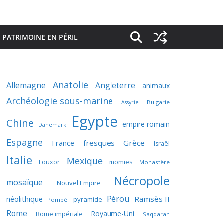
PATRIMOINE EN PÉRIL
Anatolie
Allemagne
Angleterre
animaux
Archéologie sous-marine
Bulgarie
Assyrie
Egypte
Chine
empire romain
Danemark
Espagne
France
fresques
Grèce
Israël
Italie
Mexique
momies
Louxor
Monastère
Nécropole
mosaïque
Nouvel Empire
Pérou
néolithique
Ramsès II
pyramide
Pompéi
Rome
Royaume-Uni
Rome impériale
Saqqarah