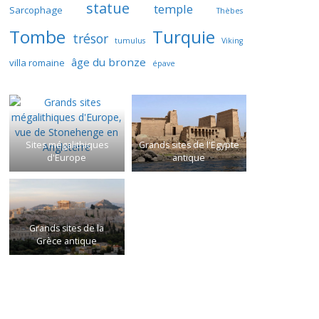
statue
temple
Sarcophage
Thèbes
Tombe
Turquie
trésor
tumulus
Viking
âge du bronze
villa romaine
épave
Sites mégalithiques
Grands sites de l'Egypte
d'Europe
antique
Grands sites de la
Grèce antique