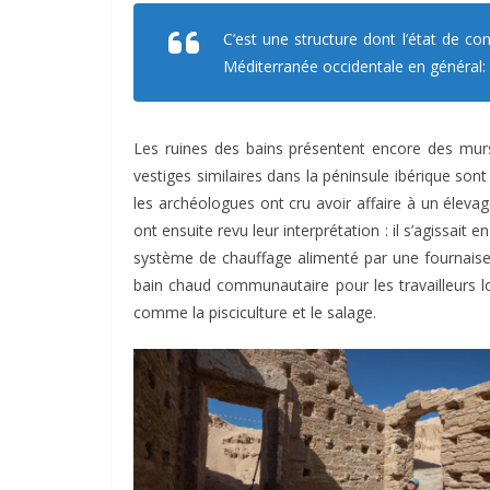
C’est une structure dont l’état de co
Méditerranée occidentale en général:
Les ruines des bains présentent encore des murs 
vestiges similaires dans la péninsule ibérique son
les archéologues ont cru avoir affaire à un élevag
ont ensuite revu leur interprétation : il s’agissait
système de chauffage alimenté par une fournaise q
bain chaud communautaire pour les travailleurs lo
comme la pisciculture et le salage.