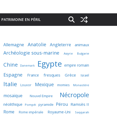
PATRIMOINE EN PÉRIL
Anatolie
Allemagne
Angleterre
animaux
Archéologie sous-marine
Bulgarie
Assyrie
Egypte
Chine
empire romain
Danemark
Espagne
France
fresques
Grèce
Israël
Italie
Mexique
momies
Louxor
Monastère
Nécropole
mosaïque
Nouvel Empire
Pérou
néolithique
Ramsès II
pyramide
Pompéi
Rome
Royaume-Uni
Rome impériale
Saqqarah