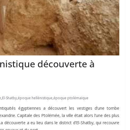
nistique découverte à
e
,
El-Shatby
,
époque hellénistique
,
époque ptolémaïque
tiquités égyptiennes a découvert les vestiges d’une tombe
xandrie. Capitale des Ptolémée, la ville était alors l’une des plus
 découverte a eu lieu dans le district d’El-Shatby, qui recouvre
ais royaux et du port.