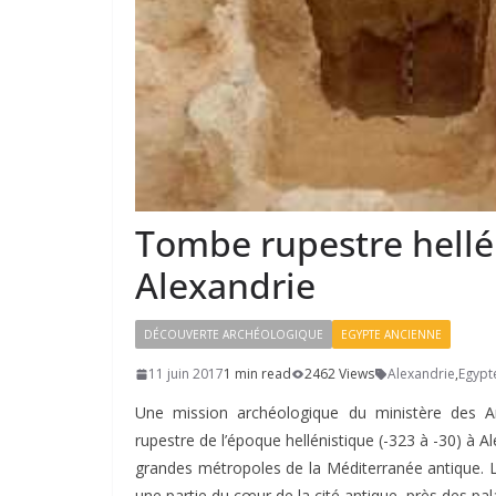
Tombe rupestre hellé
Alexandrie
DÉCOUVERTE ARCHÉOLOGIQUE
EGYPTE ANCIENNE
11 juin 2017
1 min read
2462 Views
Alexandrie
,
Egypt
Une mission archéologique du ministère des An
rupestre de l’époque hellénistique (-323 à -30) à Ale
grandes métropoles de la Méditerranée antique. La
une partie du cœur de la cité antique, près des pal