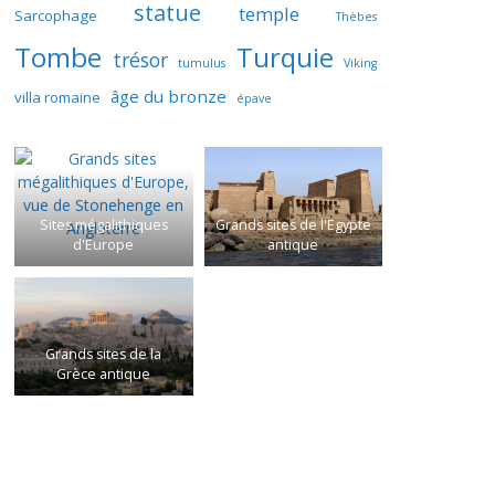
statue
temple
Sarcophage
Thèbes
Tombe
Turquie
trésor
tumulus
Viking
âge du bronze
villa romaine
épave
Sites mégalithiques
Grands sites de l'Egypte
d'Europe
antique
Grands sites de la
Grèce antique