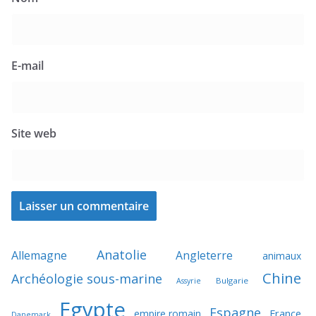
E-mail
Site web
Anatolie
Allemagne
Angleterre
animaux
Chine
Archéologie sous-marine
Bulgarie
Assyrie
Egypte
Espagne
France
empire romain
Danemark