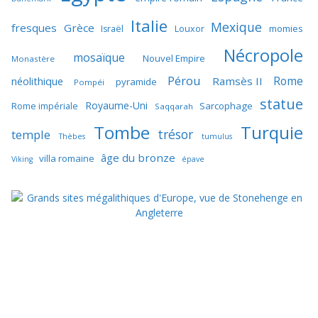
Italie
Mexique
fresques
Grèce
momies
Israël
Louxor
Nécropole
mosaïque
Nouvel Empire
Monastère
Pérou
Rome
néolithique
Ramsès II
pyramide
Pompéi
statue
Royaume-Uni
Sarcophage
Rome impériale
Saqqarah
Tombe
Turquie
trésor
temple
Thèbes
tumulus
âge du bronze
villa romaine
Viking
épave