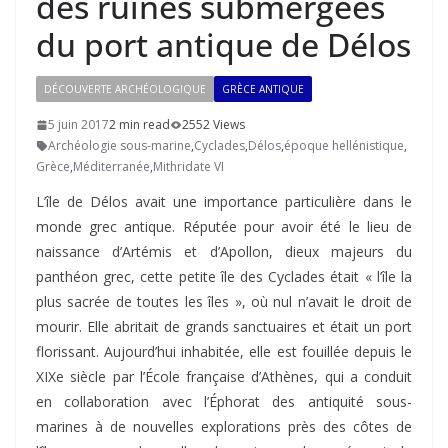
des ruines submergées
du port antique de Délos
DÉCOUVERTE ARCHÉOLOGIQUE
GRÈCE ANTIQUE
5 juin 2017
2 min read
2552 Views
Archéologie sous-marine
,
Cyclades
,
Délos
,
époque hellénistique
,
Grèce
,
Méditerranée
,
Mithridate VI
L’île de Délos avait une importance particulière dans le
monde grec antique. Réputée pour avoir été le lieu de
naissance d’Artémis et d’Apollon, dieux majeurs du
panthéon grec, cette petite île des Cyclades était « l’île la
plus sacrée de toutes les îles », où nul n’avait le droit de
mourir. Elle abritait de grands sanctuaires et était un port
florissant. Aujourd’hui inhabitée, elle est fouillée depuis le
XIXe siècle par l’École française d’Athènes, qui a conduit
en collaboration avec l’Éphorat des antiquité sous-
marines à de nouvelles explorations près des côtes de