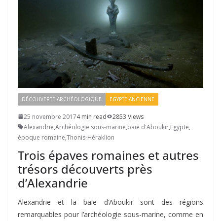
DÉCOUVERTE ARCHÉOLOGIQUE
EGYPTE ANCIENNE
25 novembre 2017
4 min read
2853 Views
Alexandrie
,
Archéologie sous-marine
,
baie d'Aboukir
,
Egypte
,
époque romaine
,
Thonis-Héraklion
Trois épaves romaines et autres
trésors découverts près
d’Alexandrie
Alexandrie et la baie d’Aboukir sont des régions
remarquables pour l’archéologie sous-marine, comme en