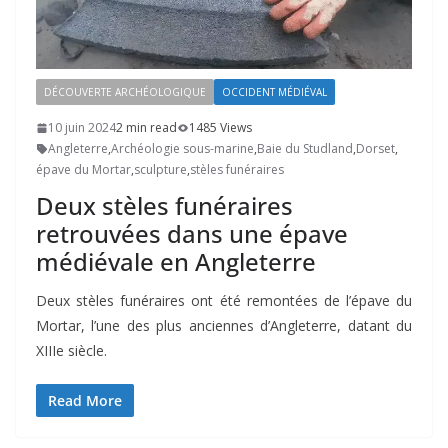
DÉCOUVERTE ARCHÉOLOGIQUE
OCCIDENT MÉDIÉVAL
10 juin 2024
2 min read
1485 Views
Angleterre
,
Archéologie sous-marine
,
Baie du Studland
,
Dorset
,
épave du Mortar
,
sculpture
,
stèles funéraires
Deux stèles funéraires
retrouvées dans une épave
médiévale en Angleterre
Deux stèles funéraires ont été remontées de l’épave du
Mortar, l’une des plus anciennes d’Angleterre, datant du
XIIIe siècle.
Read More