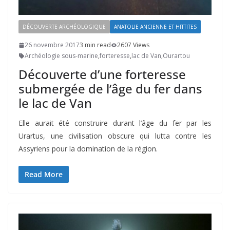
DÉCOUVERTE ARCHÉOLOGIQUE
ANATOLIE ANCIENNE ET HITTITES
26 novembre 2017
3 min read
2607 Views
Archéologie sous-marine
,
forteresse
,
lac de Van
,
Ourartou
Découverte d’une forteresse
submergée de l’âge du fer dans
le lac de Van
Elle aurait été construire durant l’âge du fer par les
Urartus, une civilisation obscure qui lutta contre les
Assyriens pour la domination de la région.
Read More