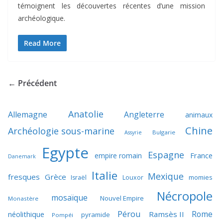
témoignent les découvertes récentes d’une mission
archéologique.
Read More
← Précédent
Anatolie
Allemagne
Angleterre
animaux
Chine
Archéologie sous-marine
Bulgarie
Assyrie
Egypte
Espagne
France
empire romain
Danemark
Italie
Mexique
fresques
Grèce
momies
Israël
Louxor
Nécropole
mosaïque
Nouvel Empire
Monastère
Pérou
Rome
néolithique
Ramsès II
pyramide
Pompéi