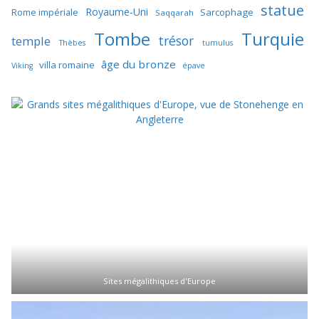
statue
Royaume-Uni
Sarcophage
Rome impériale
Saqqarah
Tombe
Turquie
trésor
temple
Thèbes
tumulus
âge du bronze
villa romaine
Viking
épave
Sites mégalithiques d'Europe