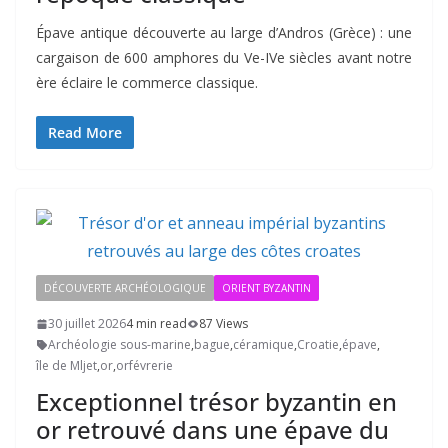
Épave antique découverte au large d’Andros (Grèce) : une
cargaison de 600 amphores du Ve-IVe siècles avant notre
ère éclaire le commerce classique.
Read More
DÉCOUVERTE ARCHÉOLOGIQUE
ORIENT BYZANTIN
30 juillet 2026
4 min read
87 Views
Archéologie sous-marine
,
bague
,
céramique
,
Croatie
,
épave
,
île de Mljet
,
or
,
orfévrerie
Exceptionnel trésor byzantin en
or retrouvé dans une épave du