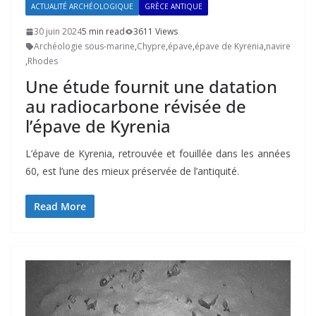
ACTUALITÉ ARCHÉOLOGIQUE
GRÈCE ANTIQUE
30 juin 2024
5 min read
3611 Views
Archéologie sous-marine
,
Chypre
,
épave
,
épave de Kyrenia
,
navire
,
Rhodes
Une étude fournit une datation
au radiocarbone révisée de
l’épave de Kyrenia
L’épave de Kyrenia, retrouvée et fouillée dans les années
60, est l’une des mieux préservée de l’antiquité.
Read More