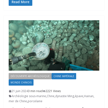
Read More
DÉCOUVERTE ARCHÉOLOGIQUE
CHINE IMPÉRIALE
MONDE CHINOIS
21 juin 2024
3 min read
2221 Views
Archéologie sous-marine
,
Chine
,
dynastie Ming
,
épave
,
Hainan
,
mer de Chine
,
porcelaine