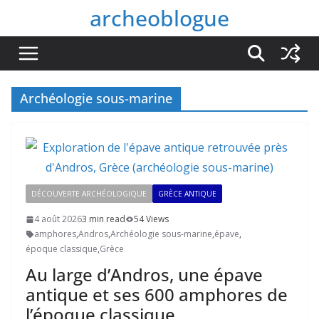
Passer
archeoblogue
au
contenu
Archéologie sous-marine
DÉCOUVERTE ARCHÉOLOGIQUE
GRÈCE ANTIQUE
4 août 2026
3 min read
54 Views
amphores
,
Andros
,
Archéologie sous-marine
,
épave
,
époque classique
,
Grèce
Au large d’Andros, une épave
antique et ses 600 amphores de
l’époque classique