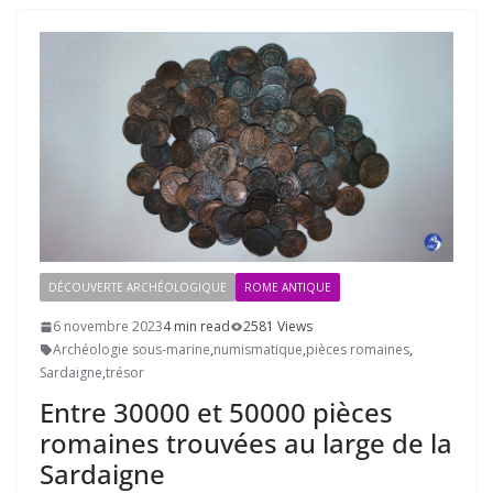
DÉCOUVERTE ARCHÉOLOGIQUE
ROME ANTIQUE
6 novembre 2023
4 min read
2581 Views
Archéologie sous-marine
,
numismatique
,
pièces romaines
,
Sardaigne
,
trésor
Entre 30000 et 50000 pièces
romaines trouvées au large de la
Sardaigne