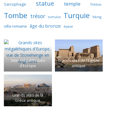
statue
temple
Sarcophage
Thèbes
Tombe
Turquie
trésor
tumulus
Viking
âge du bronze
villa romaine
épave
Sites mégalithiques
Grands sites de l'Egypte
d'Europe
antique
Grands sites de la
Grèce antique