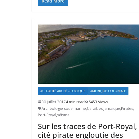
Read More
ACTUALITÉ ARCHÉOLOGIQUE
AMÉRIQUE COLONIALE
30 juillet 2017
4 min read
6453 Views
Archéologie sous-marine
,
Caraïbes
,
Jamaïque
,
Pirates
,
Port-Royal
,
séisme
Sur les traces de Port-Royal,
cité pirate engloutie des