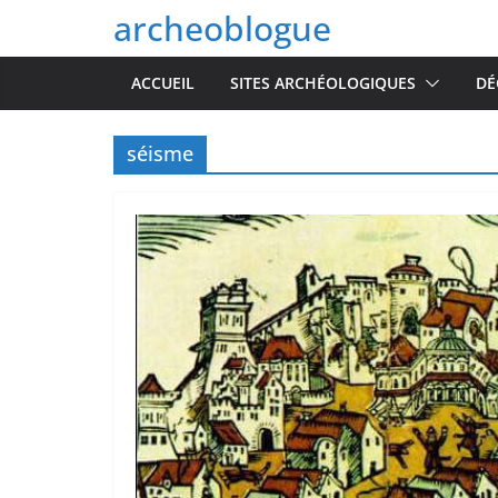
Passer
archeoblogue
au
contenu
ACCUEIL
SITES ARCHÉOLOGIQUES
DÉ
séisme