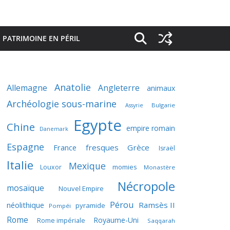
PATRIMOINE EN PÉRIL
Anatolie
Allemagne
Angleterre
animaux
Archéologie sous-marine
Bulgarie
Assyrie
Egypte
Chine
empire romain
Danemark
Espagne
France
fresques
Grèce
Israël
Italie
Mexique
momies
Louxor
Monastère
Nécropole
mosaïque
Nouvel Empire
Pérou
néolithique
Ramsès II
pyramide
Pompéi
Rome
Royaume-Uni
Rome impériale
Saqqarah