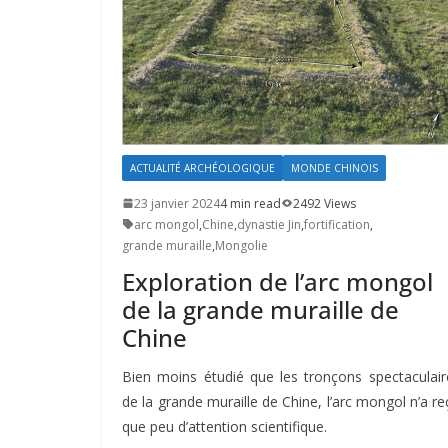
ACTUALITÉ ARCHÉOLOGIQUE
MONDE CHINOIS
23 janvier 2024
4 min read
2492 Views
arc mongol
,
Chine
,
dynastie Jin
,
fortification
,
grande muraille
,
Mongolie
Exploration de l’arc mongol
de la grande muraille de
Chine
Bien moins étudié que les tronçons spectaculair
de la grande muraille de Chine, l’arc mongol n’a re
que peu d’attention scientifique.