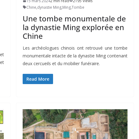
15 mars 2024
2 min read
2195 Views
Chine
,
dynastie Ming
,
Ming
,
Tombe
Une tombe monumentale de
la dynastie Ming explorée en
Chine
Les archéologues chinois ont retrouvé une tombe
et
monumentale intacte de la dynastie Ming contenant
et
deux cercueils et du mobilier funéraire.
Read More