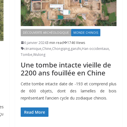
DÉCOUVERTE ARCHÉOLOGIQUE
MONDE CHINOIS
6 janvier 2024
3 min read
1746 Views
céramique
,
Chine
,
Chongqing
,
ganzhi
,
Han occidentaux
,
Tombe
,
Wulong
Une tombe intacte vieille de
2200 ans fouillée en Chine
Cette tombe intacte date de -193 et comprend plus
de 600 objets, dont des lamelles de bois
représentant l’ancien cycle du zodiaque chinois.
es
Read More
çu