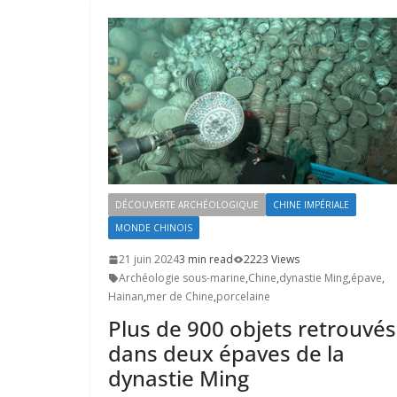
DÉCOUVERTE ARCHÉOLOGIQUE
CHINE IMPÉRIALE
MONDE CHINOIS
21 juin 2024
3 min read
2223 Views
Archéologie sous-marine
,
Chine
,
dynastie Ming
,
épave
,
Hainan
,
mer de Chine
,
porcelaine
Plus de 900 objets retrouvés
dans deux épaves de la
dynastie Ming