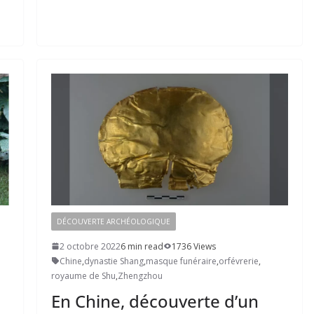
DÉCOUVERTE ARCHÉOLOGIQUE
2 octobre 2022
6 min read
1736 Views
Chine
,
dynastie Shang
,
masque funéraire
,
orfévrerie
,
royaume de Shu
,
Zhengzhou
En Chine, découverte d’un