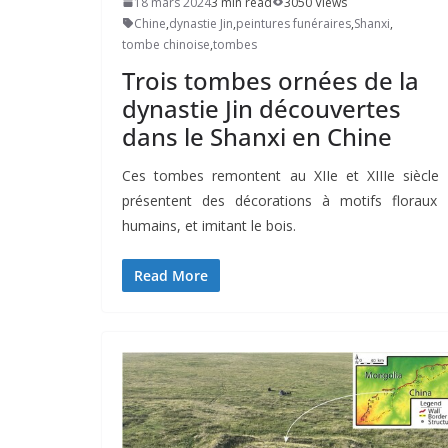
18 mars 2024
3 min read
3050 Views
Chine
,
dynastie Jin
,
peintures funéraires
,
Shanxi
,
tombe chinoise
,
tombes
Trois tombes ornées de la
dynastie Jin découvertes
dans le Shanxi en Chine
Ces tombes remontent au XIIe et XIIIe siècle 
présentent des décorations à motifs floraux 
humains, et imitant le bois.
Read More