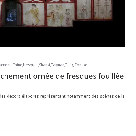
hameau
,
Chine
,
fresques
,
Shanxi
,
Taiyuan
,
Tang
,
Tombe
ichement ornée de fresques fouillée
 des décors élaborés représentant notamment des scènes de la