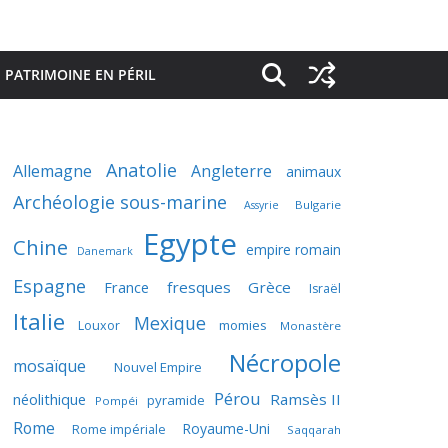
PATRIMOINE EN PÉRIL
Anatolie
Allemagne
Angleterre
animaux
Archéologie sous-marine
Bulgarie
Assyrie
Egypte
Chine
empire romain
Danemark
Espagne
France
fresques
Grèce
Israël
Italie
Mexique
momies
Louxor
Monastère
Nécropole
mosaïque
Nouvel Empire
Pérou
néolithique
Ramsès II
pyramide
Pompéi
Rome
Royaume-Uni
Rome impériale
Saqqarah