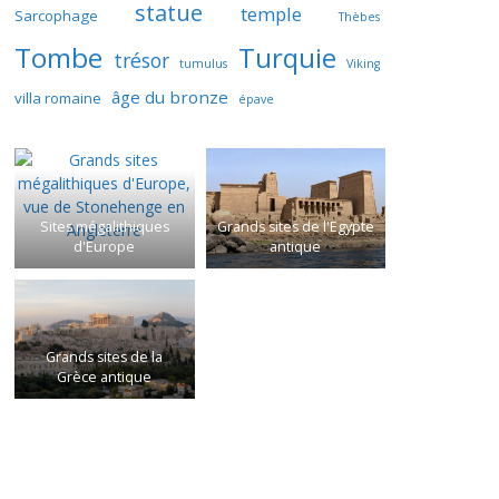
statue
temple
Sarcophage
Thèbes
Tombe
Turquie
trésor
tumulus
Viking
âge du bronze
villa romaine
épave
Sites mégalithiques
Grands sites de l'Egypte
d'Europe
antique
Grands sites de la
Grèce antique