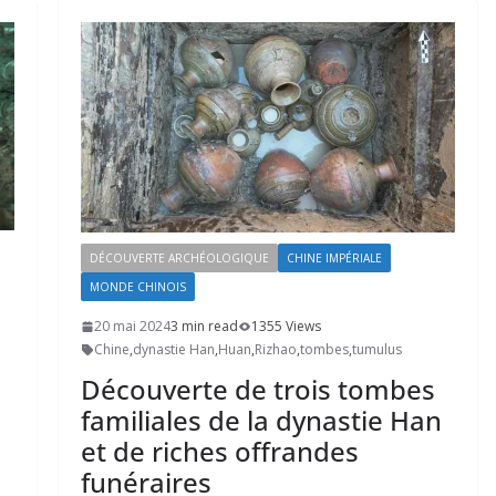
DÉCOUVERTE ARCHÉOLOGIQUE
CHINE IMPÉRIALE
MONDE CHINOIS
20 mai 2024
3 min read
1355 Views
Chine
,
dynastie Han
,
Huan
,
Rizhao
,
tombes
,
tumulus
Découverte de trois tombes
familiales de la dynastie Han
et de riches offrandes
funéraires