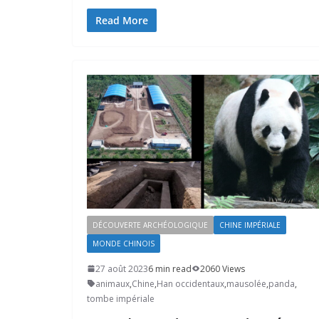
Read More
DÉCOUVERTE ARCHÉOLOGIQUE
CHINE IMPÉRIALE
MONDE CHINOIS
27 août 2023
6 min read
2060 Views
animaux
,
Chine
,
Han occidentaux
,
mausolée
,
panda
,
tombe impériale