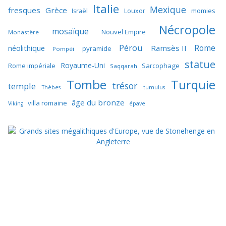
Italie
Mexique
fresques
Grèce
momies
Israël
Louxor
Nécropole
mosaïque
Nouvel Empire
Monastère
Pérou
Rome
néolithique
Ramsès II
pyramide
Pompéi
statue
Royaume-Uni
Sarcophage
Rome impériale
Saqqarah
Tombe
Turquie
trésor
temple
Thèbes
tumulus
âge du bronze
villa romaine
Viking
épave