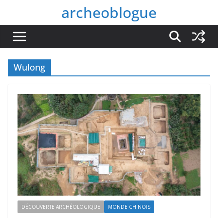
Passer
archeoblogue
au
contenu
Wulong
DÉCOUVERTE ARCHÉOLOGIQUE
MONDE CHINOIS