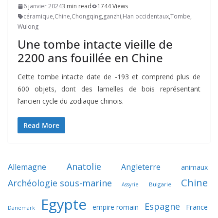
6 janvier 2024
3 min read
1744 Views
céramique
,
Chine
,
Chongqing
,
ganzhi
,
Han occidentaux
,
Tombe
,
Wulong
Une tombe intacte vieille de
2200 ans fouillée en Chine
Cette tombe intacte date de -193 et comprend plus de
600 objets, dont des lamelles de bois représentant
l’ancien cycle du zodiaque chinois.
Read More
Anatolie
Allemagne
Angleterre
animaux
Chine
Archéologie sous-marine
Bulgarie
Assyrie
Egypte
Espagne
France
empire romain
Danemark