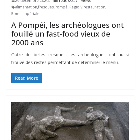
29 décembre 2020
5 min read
2571 Views
alimentation
,
fresques
,
Pompéi
,
Regio V
,
restauration
,
Rome impériale
A Pompéi, les archéologues ont
fouillé un fast-food vieux de
2000 ans
Outre de belles fresques, les archéologues ont aussi
trouvé des restes permettant de déterminer le menu.
Read More