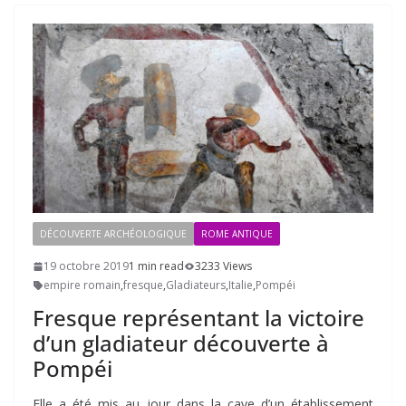
DÉCOUVERTE ARCHÉOLOGIQUE
ROME ANTIQUE
19 octobre 2019
1 min read
3233 Views
empire romain
,
fresque
,
Gladiateurs
,
Italie
,
Pompéi
Fresque représentant la victoire
d’un gladiateur découverte à
Pompéi
Elle a été mis au jour dans la cave d’un établissement