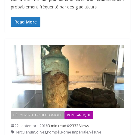
probablement fréquenté par des gladiateurs.
Read More
DÉCOUVERTE ARCHÉOLOGIQUE
ROME ANTIQUE
22 septembre 2018
3 min read
2332 Views
Herculanum
,
olives
,
Pompéi
,
Rome impériale
,
Vésuve