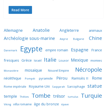
Read More
Anatolie
Allemagne
Angleterre
animaux
Chine
Archéologie sous-marine
Bulgarie
Assyrie
Egypte
Espagne
France
empire romain
Danemark
Italie
Mexique
fresques
Grèce
momies
Israël
Louxor
Nécropole
mosaïque
Nouvel Empire
Monastère
Pérou
Rome
néolithique
Ramsès II
pyramide
Pompéi
statue
Royaume-Uni
Sarcophage
Rome impériale
Saqqarah
Tombe
Turquie
trésor
temple
Thèbes
tumulus
âge du bronze
villa romaine
Viking
épave