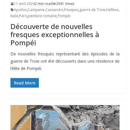
11 avril 2024
2 min read
2941 Views
Apollon
,
Campanie
,
Cassandre
,
fresques
,
guerre de Troie
,
Hellène
,
Italie
,
Paris
,
peinture romaine
,
Pompéi
Découverte de nouvelles
fresques exceptionnelles à
Pompéi
De nouvelles fresques représentant des épisodes de la
guerre de Troie ont été découverts dans une résidence de
l’élite de Pompéi.
Read More