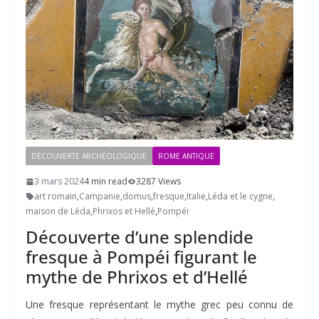
DÉCOUVERTE ARCHÉOLOGIQUE
ROME ANTIQUE
3 mars 2024
4 min read
3287 Views
art romain
,
Campanie
,
domus
,
fresque
,
Italie
,
Léda et le cygne
,
maison de Léda
,
Phrixos et Hellé
,
Pompéi
Découverte d’une splendide
fresque à Pompéi figurant le
mythe de Phrixos et d’Hellé
Une fresque représentant le mythe grec peu connu de