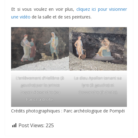
Et si vous voulez en voir plus,
cliquez ici pour visionner
une vidéo
de la salle et de ses peintures.
L’enlèvement d’Hellène (à
Le dieu Apollon tenant sa
gauche) par le prince
lyre (à gauche) et
troyen Alexandre (ou
Cassandre (à droite).
Paris), à droite.
Crédits photographiques : Parc archéologique de Pompéi
Post Views:
225