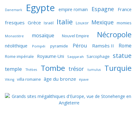
Egypte
Espagne
France
empire romain
Danemark
Italie
Mexique
fresques
Grèce
momies
Israël
Louxor
Nécropole
mosaïque
Nouvel Empire
Monastère
Pérou
Rome
néolithique
Ramsès II
pyramide
Pompéi
statue
Royaume-Uni
Sarcophage
Rome impériale
Saqqarah
Tombe
Turquie
trésor
temple
Thèbes
tumulus
âge du bronze
villa romaine
Viking
épave