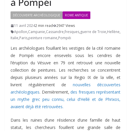
à Pompéi
DÉCOUVERTE ARCHÉOLOGIQUE
ROME ANTIQUE
11 avril 2024
2 min read
2947 Views
Apollon
,
Campanie
,
Cassandre
,
fresques
,
guerre de Troie
,
Hellène
,
Italie
,
Paris
,
peinture romaine
,
Pompéi
Les archéologues fouillant les vestiges de la cité romaine
de Pompéi encore ensevelis sous les cendres de
l’éruption du Vésuve en 79 ont retrouvé une nouvelle
collection de peintures. Les recherches se concentrent
depuis plusieurs années sur la Regio IX de la ville, et
livrent régulièrement de
nouvelles découvertes
archéologiques
. Dernièrement,
des fresques représentant
un mythe grec peu connu, celui d’Hellé et de Phrixos,
avaient déjà été retrouvées.
Dans les ruines d’une résidence d’une famille de haut
statut, les chercheurs fouillent une grande salle de