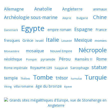
Anatolie
Allemagne
Angleterre
animaux
Chine
Archéologie sous-marine
Bulgarie
Assyrie
Egypte
Espagne
France
empire romain
Danemark
Italie
Mexique
fresques
Grèce
momies
Israël
Louxor
Nécropole
mosaïque
Nouvel Empire
Monastère
Pérou
Rome
néolithique
Ramsès II
pyramide
Pompéi
statue
Royaume-Uni
Sarcophage
Rome impériale
Saqqarah
Tombe
Turquie
trésor
temple
Thèbes
tumulus
âge du bronze
villa romaine
Viking
épave