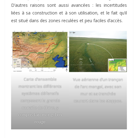
D’autres raisons sont aussi avancées : les incertitudes
liées à sa construction et à son utilisation, et le fait qu’il
est situé dans des zones reculées et peu faciles d’accès.
Carte d’ensemble
Vue aérienne d’un tronçon
montrant les différents
de l’arc mongol, avec son
systèmes défensifs
mur et sa tranchée
composant la grande
courant dans les steppes.
muraille de Chine, y
compris l’arc mongol en
rouge