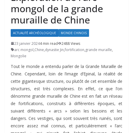
mongol de la grande
muraille de Chine
ACTUALITÉ ARCHÉOLOGIQUE
MONDE CHINOIS
23 janvier 2024
4 min read
2488 Views
arc mongol
,
Chine
,
dynastie Jin
,
fortification
,
grande muraille
,
Mongolie
Tout le monde a entendu parler de la Grande Muraille de
Chine. Cependant, loin de l’image d’Epinal, la réalité de
cette gigantesque structure, ou plutôt de cet ensemble de
structures, est très complexes. En effet, ce que l’on
dénomme grande muraille de Chine est en fait un réseau
de fortifications, construits à différentes époques, et
suivant différents « arcs » selon les besoins et les
dangers. Ces vestiges, qui sont souvent très ruinés, sont
encore assez mal connus, et particulièrement « l’arc