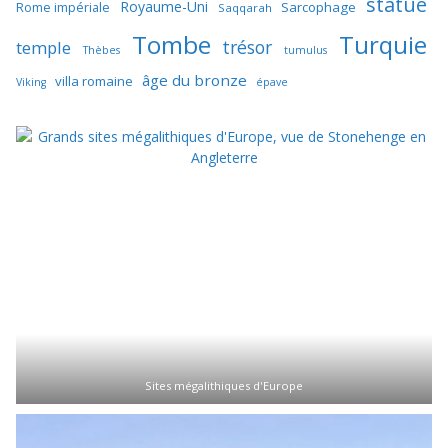
statue
Royaume-Uni
Sarcophage
Rome impériale
Saqqarah
Tombe
Turquie
trésor
temple
Thèbes
tumulus
âge du bronze
villa romaine
Viking
épave
Sites mégalithiques d'Europe