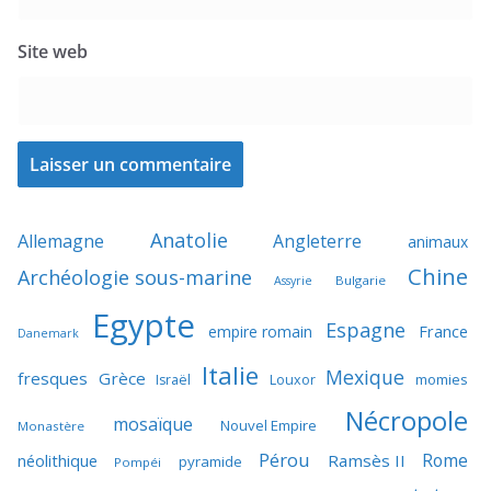
Site web
Anatolie
Allemagne
Angleterre
animaux
Chine
Archéologie sous-marine
Bulgarie
Assyrie
Egypte
Espagne
France
empire romain
Danemark
Italie
Mexique
fresques
Grèce
momies
Israël
Louxor
Nécropole
mosaïque
Nouvel Empire
Monastère
Pérou
Rome
néolithique
Ramsès II
pyramide
Pompéi