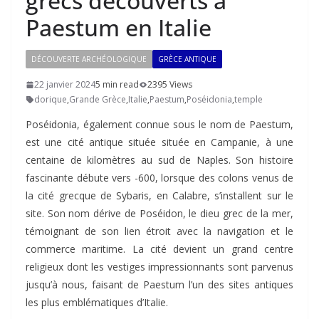
grecs découverts à
Paestum en Italie
DÉCOUVERTE ARCHÉOLOGIQUE
GRÈCE ANTIQUE
22 janvier 2024
5 min read
2395 Views
dorique
,
Grande Grèce
,
Italie
,
Paestum
,
Poséidonia
,
temple
Poséidonia, également connue sous le nom de Paestum,
est une cité antique située située en Campanie, à une
centaine de kilomètres au sud de Naples. Son histoire
fascinante débute vers -600, lorsque des colons venus de
la cité grecque de Sybaris, en Calabre, s’installent sur le
site. Son nom dérive de Poséidon, le dieu grec de la mer,
témoignant de son lien étroit avec la navigation et le
commerce maritime. La cité devient un grand centre
religieux dont les vestiges impressionnants sont parvenus
jusqu’à nous, faisant de Paestum l’un des sites antiques
les plus emblématiques d’Italie.