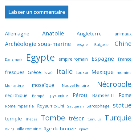
Anatolie
Allemagne
Angleterre
animaux
Chine
Archéologie sous-marine
Bulgarie
Assyrie
Egypte
Espagne
France
empire romain
Danemark
Italie
Mexique
fresques
Grèce
momies
Israël
Louxor
Nécropole
mosaïque
Nouvel Empire
Monastère
Pérou
Rome
néolithique
Ramsès II
pyramide
Pompéi
statue
Royaume-Uni
Sarcophage
Rome impériale
Saqqarah
Tombe
Turquie
trésor
temple
Thèbes
tumulus
âge du bronze
villa romaine
Viking
épave