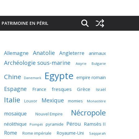
PATRIMOINE EN PÉRIL
Anatolie
Allemagne
Angleterre
animaux
Archéologie sous-marine
Bulgarie
Assyrie
Egypte
Chine
empire romain
Danemark
Espagne
France
fresques
Grèce
Israël
Italie
Mexique
momies
Louxor
Monastère
Nécropole
mosaïque
Nouvel Empire
Pérou
néolithique
Ramsès II
pyramide
Pompéi
Rome
Royaume-Uni
Rome impériale
Saqqarah