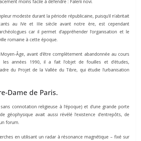
cement moins facile à défendre : Falerii novi.
ampleur modeste durant la période républicaine, puisqu’il n’abritait
tants au IVe et IIIe siècle avant notre ère, est cependant
archéologues car il permet d’appréhender l’organisation et le
ille romaine à cette époque.
au Moyen-Âge, avant d’être complètement abandonnée au cours
 les années 1990, il a fait l’objet de fouilles et d’études,
re du Projet de la Vallée du Tibre, qui étudie l’urbanisation
re-Dame de Paris.
il, sans connotation religieuse à l’époque) et d’une grande porte
de géophysique avait aussi révélé l’existence d’entrepôts, de
’un forum.
cherches en utilisant un radar à résonance magnétique – fixé sur