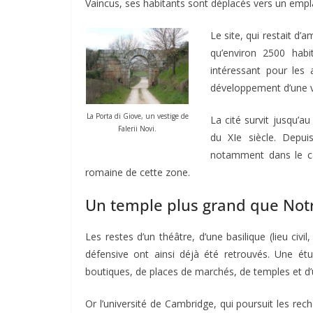
Vaincus, ses habitants sont déplacés vers un empla
Le site, qui restait d’
qu’environ 2500 habi
intéressant pour les 
développement d’une v
La Porta di Giove, un vestige de
La cité survit jusqu’
Falerii Novi.
du XIe siècle. Depuis
notamment dans le cad
romaine de cette zone.
Un temple plus grand que Not
Les restes d’un théâtre, d’une basilique (lieu civ
défensive ont ainsi déjà été retrouvés. Une étu
boutiques, de places de marchés, de temples et d
Or l’université de Cambridge, qui poursuit les re