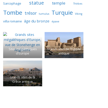
statue
temple
Sarcophage
Thèbes
Tombe
Turquie
trésor
tumulus
Viking
âge du bronze
villa romaine
épave
Sites mégalithiques
Grands sites de l'Egypte
d'Europe
antique
Grands sites de la
Grèce antique