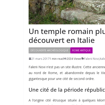
Un temple romain pl
découvert en Italie
DÉCOUVERTE ARCHÉOLOGIQUE
ROME ANTIQUE
21 mars 2017
1 min read
2034 Views
Falerii Novi
,
Itali
Falerii Novi n’est pas un site illustre. Cette ancien
au nord de Rome, et abandonnée depuis le XIe s
gigantesque pour une cité de second ordre.
Une cité de la période républic
A l’origine cité étrusque située à quelques kil