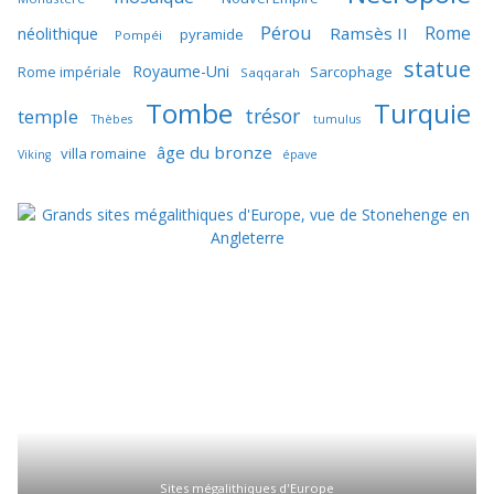
Pérou
Rome
néolithique
Ramsès II
pyramide
Pompéi
statue
Royaume-Uni
Sarcophage
Rome impériale
Saqqarah
Tombe
Turquie
trésor
temple
Thèbes
tumulus
âge du bronze
villa romaine
Viking
épave
Sites mégalithiques d'Europe