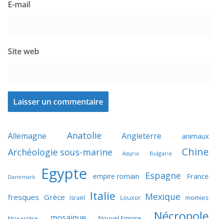
E-mail
Site web
Anatolie
Allemagne
Angleterre
animaux
Chine
Archéologie sous-marine
Bulgarie
Assyrie
Egypte
Espagne
France
empire romain
Danemark
Italie
Mexique
fresques
Grèce
momies
Israël
Louxor
Nécropole
mosaïque
Nouvel Empire
Monastère