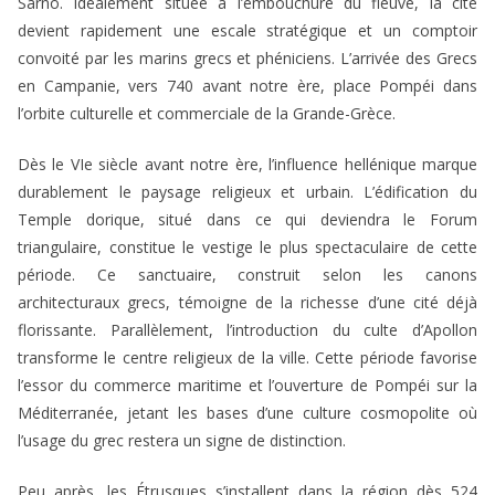
Sarno. Idéalement située à l’embouchure du fleuve, la cité
devient rapidement une escale stratégique et un comptoir
convoité par les marins grecs et phéniciens. L’arrivée des Grecs
en Campanie, vers 740 avant notre ère, place Pompéi dans
l’orbite culturelle et commerciale de la Grande-Grèce.
Dès le VIe siècle avant notre ère, l’influence hellénique marque
durablement le paysage religieux et urbain. L’édification du
Temple dorique, situé dans ce qui deviendra le Forum
triangulaire, constitue le vestige le plus spectaculaire de cette
période. Ce sanctuaire, construit selon les canons
architecturaux grecs, témoigne de la richesse d’une cité déjà
florissante. Parallèlement, l’introduction du culte d’Apollon
transforme le centre religieux de la ville. Cette période favorise
l’essor du commerce maritime et l’ouverture de Pompéi sur la
Méditerranée, jetant les bases d’une culture cosmopolite où
l’usage du grec restera un signe de distinction.
Peu après, les Étrusques s’installent dans la région dès 524