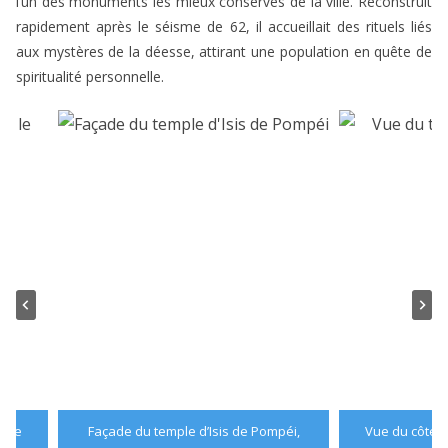
l’un des monuments les mieux conservés de la ville. Reconstruit
rapidement après le séisme de 62, il accueillait des rituels liés
aux mystères de la déesse, attirant une population en quête de
spiritualité personnelle.
c le
Façade du temple d’Isis de Pompéi,
Vue du côté et