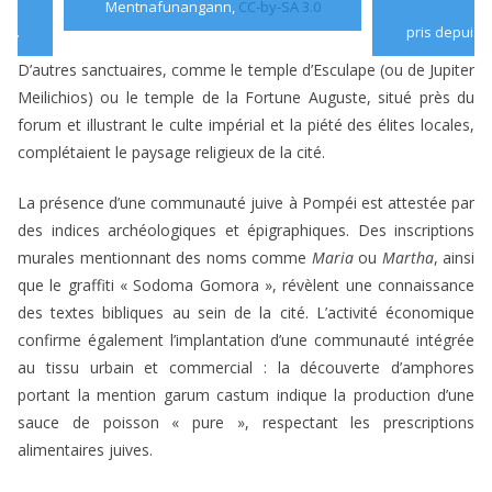
Mentnafunangann,
CC-by-SA 3.0
re.
pris depuis l
D’autres sanctuaires, comme le temple d’Esculape (ou de Jupiter
Meilichios) ou le temple de la Fortune Auguste, situé près du
forum et illustrant le culte impérial et la piété des élites locales,
complétaient le paysage religieux de la cité.
La présence d’une communauté juive à Pompéi est attestée par
des indices archéologiques et épigraphiques. Des inscriptions
murales mentionnant des noms comme
Maria
ou
Martha
, ainsi
que le graffiti « Sodoma Gomora », révèlent une connaissance
des textes bibliques au sein de la cité. L’activité économique
confirme également l’implantation d’une communauté intégrée
au tissu urbain et commercial : la découverte d’amphores
portant la mention garum castum indique la production d’une
sauce de poisson « pure », respectant les prescriptions
alimentaires juives.