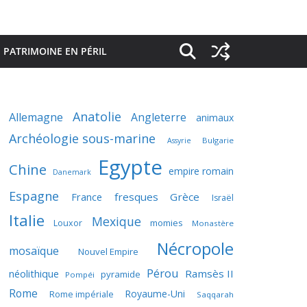
PATRIMOINE EN PÉRIL
Anatolie
Allemagne
Angleterre
animaux
Archéologie sous-marine
Bulgarie
Assyrie
Egypte
Chine
empire romain
Danemark
Espagne
France
fresques
Grèce
Israël
Italie
Mexique
momies
Louxor
Monastère
Nécropole
mosaïque
Nouvel Empire
Pérou
néolithique
Ramsès II
pyramide
Pompéi
Rome
Royaume-Uni
Rome impériale
Saqqarah