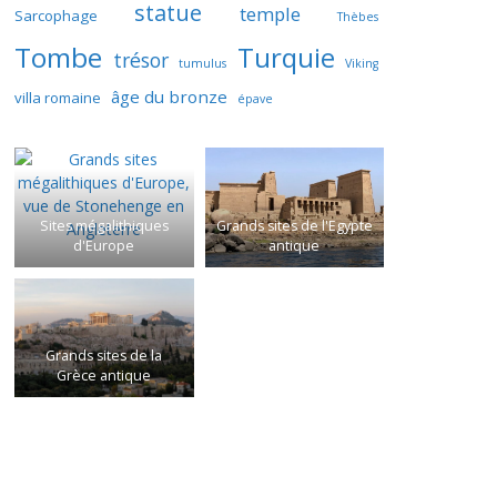
statue
temple
Sarcophage
Thèbes
Tombe
Turquie
trésor
tumulus
Viking
âge du bronze
villa romaine
épave
Sites mégalithiques
Grands sites de l'Egypte
d'Europe
antique
Grands sites de la
Grèce antique