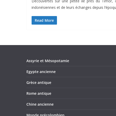
Découvertes sur une petite île près du Timor, c
indonésiennes et de leurs échanges depuis l’époqu
Read More
Assyrie et Mésopotamie
Egypte ancienne
Grèce antique
Rome antique
Chine ancienne
Monde précolombien