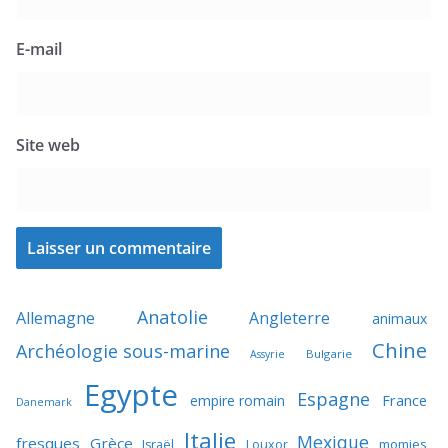
E-mail
Site web
Anatolie
Allemagne
Angleterre
animaux
Chine
Archéologie sous-marine
Bulgarie
Assyrie
Egypte
Espagne
France
empire romain
Danemark
Italie
Mexique
fresques
Grèce
momies
Israël
Louxor