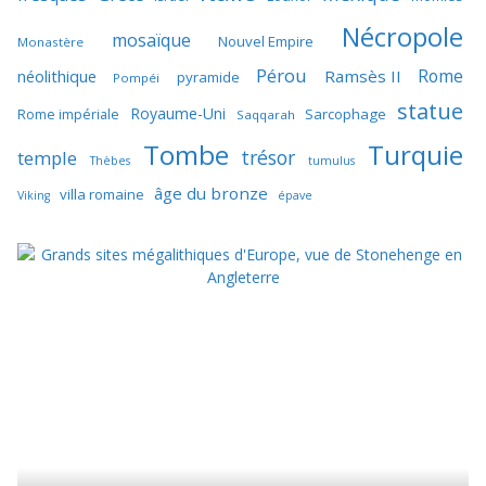
Nécropole
mosaïque
Nouvel Empire
Monastère
Pérou
Rome
néolithique
Ramsès II
pyramide
Pompéi
statue
Royaume-Uni
Sarcophage
Rome impériale
Saqqarah
Tombe
Turquie
trésor
temple
Thèbes
tumulus
âge du bronze
villa romaine
Viking
épave