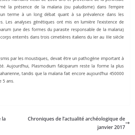
irmé la présence de la malaria (ou paludisme) dans l’empire
 un terme à un long débat quant à sa prévalence dans les
s. Les analyses génétiques ont mis en lumière l’existence de
iparum
(une des formes du parasite responsable de la malaria)
corps enterrés dans trois cimetières italiens du Ier au IIIe siècle
nsmis par les moustiques, devait être un pathogène important à
té. Aujourd’hui,
Plasmodium falciparum
reste la forme la plus
harienne, tandis que la malaria fait encore aujourd’hui 450000
e 5 ans.
 la
Chroniques de l’actualité archéologique de
janvier 2017