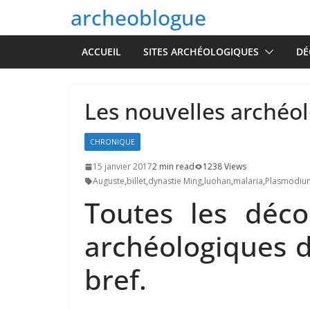
Passer
archeoblogue
au
contenu
ACCUEIL
SITES ARCHÉOLOGIQUES
DÉ
Les nouvelles archéo
CHRONIQUE
15 janvier 2017
2 min read
1238 Views
Auguste
,
billet
,
dynastie Ming
,
luohan
,
malaria
,
Plasmodium
Toutes les déco
archéologiques 
bref.