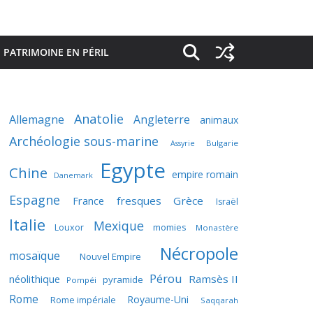
PATRIMOINE EN PÉRIL
Anatolie
Allemagne
Angleterre
animaux
Archéologie sous-marine
Bulgarie
Assyrie
Egypte
Chine
empire romain
Danemark
Espagne
France
fresques
Grèce
Israël
Italie
Mexique
momies
Louxor
Monastère
Nécropole
mosaïque
Nouvel Empire
Pérou
néolithique
Ramsès II
pyramide
Pompéi
Rome
Royaume-Uni
Rome impériale
Saqqarah