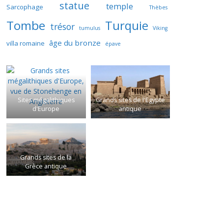
statue
temple
Sarcophage
Thèbes
Tombe
Turquie
trésor
tumulus
Viking
âge du bronze
villa romaine
épave
Sites mégalithiques
Grands sites de l'Egypte
d'Europe
antique
Grands sites de la
Grèce antique