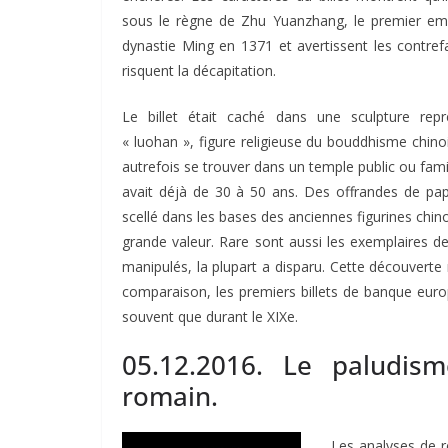
sous le règne de Zhu Yuanzhang, le premier em
dynastie Ming en 1371 et avertissent les contrefa
risquent la décapitation.
Le billet était caché dans une sculpture rep
« luohan », figure religieuse du bouddhisme chinoi
autrefois se trouver dans un temple public ou familia
avait déjà de 30 à 50 ans. Des offrandes de papi
scellé dans les bases des anciennes figurines chino
grande valeur. Rare sont aussi les exemplaires d
manipulés, la plupart a disparu. Cette découverte r
comparaison, les premiers billets de banque europ
souvent que durant le XIXe.
05.12.2016. Le paludism
romain.
Les analyses de r