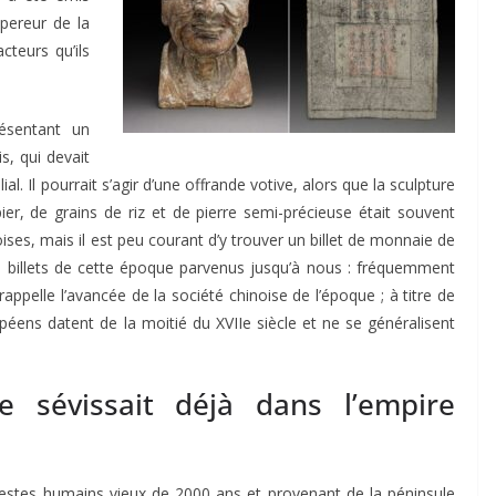
pereur de la
cteurs qu’ils
résentant un
s, qui devait
l. Il pourrait s’agir d’une offrande votive, alors que la sculpture
er, de grains de riz et de pierre semi-précieuse était souvent
ises, mais il est peu courant d’y trouver un billet de monnaie de
e billets de cette époque parvenus jusqu’à nous : fréquemment
appelle l’avancée de la société chinoise de l’époque ; à titre de
éens datent de la moitié du XVIIe siècle et ne se généralisent
e sévissait déjà dans l’empire
estes humains vieux de 2000 ans et provenant de la péninsule