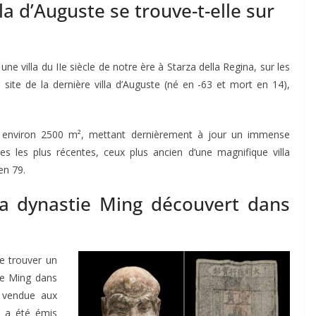
la d’Auguste se trouve-t-elle sur
une villa du IIe siècle de notre ère à Starza della Regina, sur les
u site de la dernière villa d’Auguste (né en -63 et mort en 14),
 environ 2500 m², mettant dernièrement à jour un immense
es les plus récentes, ceux plus ancien d’une magnifique villa
en 79.
 la dynastie Ming découvert dans
de trouver un
ie Ming dans
e vendue aux
l a été émis