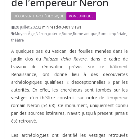
de l’empereur Néron
DÉCOUVERTE ARCHÉOLOGIQUE
ROME ANTIQUE
28 juillet 2023
2 min read
3481 Views
Moyen-Âge
,
Néron
,
poterie
,
Rome
,
Rome antique
,
Rome impériale
,
théâtre
A quelques pas du Vatican, des fouilles menées dans le
jardin clos du
Palazzo della Rovere
, dans le cadre de
travaux de rénovation prévus sur ce bâtiment
Renaissance, ont donné lieu à des découvertes
archéologiques qualifiées « d’exceptionnelles » par les
autorités. En effet, les chercheurs sont tombés sur les
vestiges d’un théâtre construit sur ordre de l’empereur
romain Néron (54-68). Ce monument, uniquement connu
par des sources littéraires, n’avait jusqu’à présent jamais
été retrouvé.
Les archéologues ont identifié les vestiges retrouvés