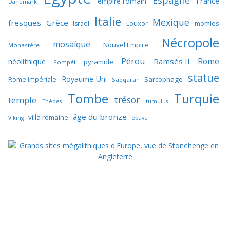
France
empire romain
Danemark
Italie
Mexique
fresques
Grèce
momies
Israël
Louxor
Nécropole
mosaïque
Nouvel Empire
Monastère
Pérou
Rome
néolithique
Ramsès II
pyramide
Pompéi
statue
Royaume-Uni
Sarcophage
Rome impériale
Saqqarah
Tombe
Turquie
trésor
temple
Thèbes
tumulus
âge du bronze
villa romaine
Viking
épave