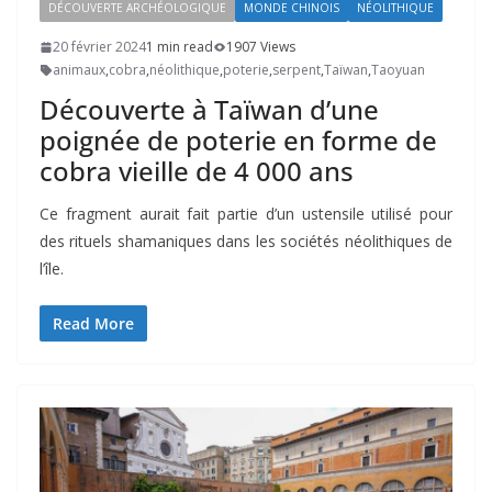
DÉCOUVERTE ARCHÉOLOGIQUE
MONDE CHINOIS
NÉOLITHIQUE
20 février 2024
1 min read
1907 Views
animaux
,
cobra
,
néolithique
,
poterie
,
serpent
,
Taïwan
,
Taoyuan
Découverte à Taïwan d’une
poignée de poterie en forme de
cobra vieille de 4 000 ans
Ce fragment aurait fait partie d’un ustensile utilisé pour
des rituels shamaniques dans les sociétés néolithiques de
l’île.
Read More