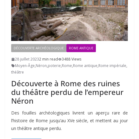
DÉCOUVERTE ARCHÉOLOGIQUE
ROME ANTIQUE
28 juillet 2023
2 min read
3488 Views
Moyen-Âge
,
Néron
,
poterie
,
Rome
,
Rome antique
,
Rome impériale
,
théâtre
Découverte à Rome des ruines
du théâtre perdu de l’empereur
Néron
Des fouilles archéologiques livrent un aperçu rare de
l’histoire de Rome jusqu’au XVe siècle, et mettent au jour
un théâtre antique perdu.