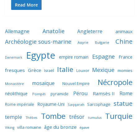
Read More
Anatolie
Allemagne
Angleterre
animaux
Chine
Archéologie sous-marine
Bulgarie
Assyrie
Egypte
Espagne
France
empire romain
Danemark
Italie
Mexique
fresques
Grèce
momies
Israël
Louxor
Nécropole
mosaïque
Nouvel Empire
Monastère
Pérou
Rome
néolithique
Ramsès II
pyramide
Pompéi
statue
Royaume-Uni
Sarcophage
Rome impériale
Saqqarah
Tombe
Turquie
trésor
temple
Thèbes
tumulus
âge du bronze
villa romaine
Viking
épave