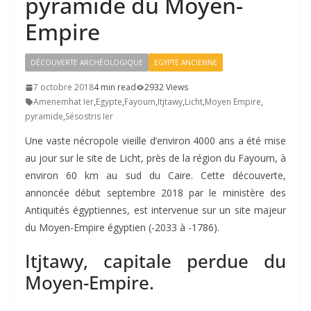
pyramide du Moyen-
Empire
DÉCOUVERTE ARCHÉOLOGIQUE
EGYPTE ANCIENNE
7 octobre 2018
4 min read
2932 Views
Amenemhat Ier
,
Egypte
,
Fayoum
,
Itjtawy
,
Licht
,
Moyen Empire
,
pyramide
,
Sésostris Ier
Une vaste nécropole vieille d’environ 4000 ans a été mise
au jour sur le site de Licht, près de la région du Fayoum, à
environ 60 km au sud du Caire. Cette découverte,
annoncée début septembre 2018 par le ministère des
Antiquités égyptiennes, est intervenue sur un site majeur
du Moyen-Empire égyptien (-2033 à -1786).
Itjtawy, capitale perdue du
Moyen-Empire.