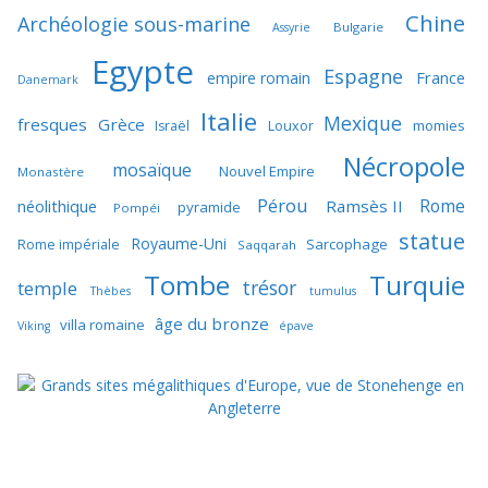
Chine
Archéologie sous-marine
Bulgarie
Assyrie
Egypte
Espagne
France
empire romain
Danemark
Italie
Mexique
fresques
Grèce
momies
Israël
Louxor
Nécropole
mosaïque
Nouvel Empire
Monastère
Pérou
Rome
néolithique
Ramsès II
pyramide
Pompéi
statue
Royaume-Uni
Sarcophage
Rome impériale
Saqqarah
Tombe
Turquie
trésor
temple
Thèbes
tumulus
âge du bronze
villa romaine
Viking
épave