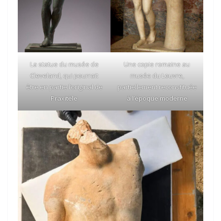
La statue du musée de
Une copie romaine au
Cleveland, qui pourrait
musée du Louvre,
être en partie l’original de
partiellement reconstituée
Praxitèle
à l’époque moderne