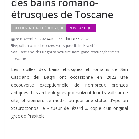
des bains romano-
étrusques de Toscane
DÉCOUVERTE ARCHÉOLOGIQUE
ROME ANTIQUE
28 novembre 2023
4 min read
1877 Views
Apollon
,
bains
,
bronzes
,
Etrusques
,
Italie
,
Praxitèle
,
San Casciano dei Bagni
,
sanctuaire Kamigano
,
statues
,
thermes
,
Toscane
Les fouilles des bains étrusques et romains de San
Casciano dei Bagni ont occasionné en 2022 une
découverte exceptionnelle de nombreux bronzes
antiques. Les archéologues poursuivent leur travail sur ce
site, et viennent de mettre au jour une statue d’Apollon
Stauroctonos, le « tueur de lézard », copie d’un original
grec de Praxitèle.