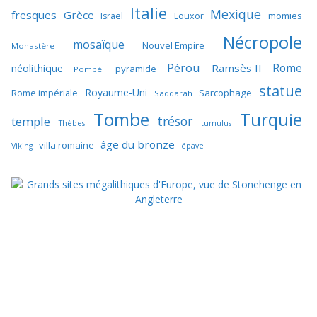
Italie
Mexique
fresques
Grèce
momies
Israël
Louxor
Nécropole
mosaïque
Nouvel Empire
Monastère
Pérou
Rome
néolithique
Ramsès II
pyramide
Pompéi
statue
Royaume-Uni
Sarcophage
Rome impériale
Saqqarah
Tombe
Turquie
trésor
temple
Thèbes
tumulus
âge du bronze
villa romaine
Viking
épave