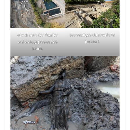
Les vestiges du complexe
Vue du site des fouilles
thermal.
archéologiques et des
bains.