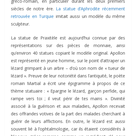
gréco-romain, en particulier durant les deux premiers
siècles de notre ère.
La statue d’Aphrodite récemment
retrouvée en Turquie
imitait aussi un modèle du même
sculpteur.
La statue de Praxitèle est aujourd’hui connue par des
représentations sur des pièces de monnaie, ainsi
qu’environ 40 statues copiant le modèle original. Apollon
est représenté en jeune homme, sur le point d’attraper un
lézard grimpant à un arbre – d’où son nom de « tueur de
lézard ». Preuve de leur notoriété dans l’antiquité, le poète
romain Martial a écrit une épigramme à propos de ce
thème statuaire : « Epargne le lézard, garçon perfide, qui
rampe vers toi ; il veut périr de tes mains ». Divinité
associé à la guérison et aux maladies, Apollon recevait
des offrandes votives de la part des malades cherchant à
guérir de leurs afflictions. En outre, le lézard est aussi
souvent lié à l’ophtalmologie, car ils étaient considérés à