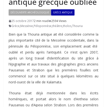
antique grecque oubliée
DÉCOUVERTE ARCHÉOLOGIQUE
GRÈCE ANTIQUE
25 octobre 2017
2 min read
2594 Views
Grèce
,
Messénie
,
Péloponnèse
,
théâtre
,
tholos
,
Thouria
Bien que la Thouria antique ait été considérée comme la
plus importante cité de la Messénie occidentale, dans la
péninsule du Péloponnèse, son emplacement avait été
oublié et perdu après l’antiquité. Ce n’est qu’en 2007,
après un long travail d’identification du site grâce à
l’épigraphie et aux travaux des géographes grecs anciens
Pausanias et Strabon que les premières fouilles ont
commencé sur ce site situé à quelques kilomètres au
nord-ouest de la ville de Kalamata.
Thouria était déjà mentionnée dans les écrits
homériques, et portait alors le nom d’Antheia selon
Pausanias ou d’Aipeia selon Strabon. Lors des premières