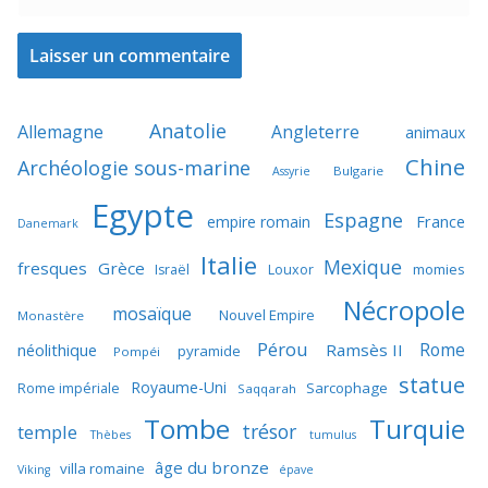
Anatolie
Allemagne
Angleterre
animaux
Chine
Archéologie sous-marine
Bulgarie
Assyrie
Egypte
Espagne
France
empire romain
Danemark
Italie
Mexique
fresques
Grèce
momies
Israël
Louxor
Nécropole
mosaïque
Nouvel Empire
Monastère
Pérou
Rome
néolithique
Ramsès II
pyramide
Pompéi
statue
Royaume-Uni
Sarcophage
Rome impériale
Saqqarah
Tombe
Turquie
trésor
temple
Thèbes
tumulus
âge du bronze
villa romaine
Viking
épave