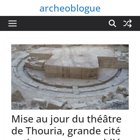
Passer
archeoblogue
au
contenu
Mise au jour du théâtre
de Thouria, grande cité