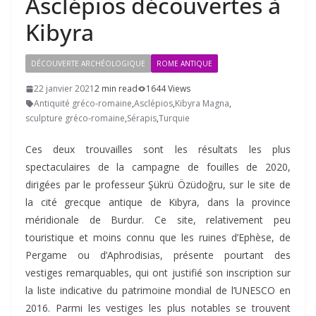
Asclépios découvertes à
Kibyra
DÉCOUVERTE ARCHÉOLOGIQUE
ROME ANTIQUE
22 janvier 2021
2 min read
1644 Views
Antiquité gréco-romaine
,
Asclépios
,
Kibyra Magna
,
sculpture gréco-romaine
,
Sérapis
,
Turquie
Ces deux trouvailles sont les résultats les plus
spectaculaires de la campagne de fouilles de 2020,
dirigées par le professeur Şükrü Özüdoğru, sur le site de
la cité grecque antique de Kibyra, dans la province
méridionale de Burdur. Ce site, relativement peu
touristique et moins connu que les ruines d’Ephèse, de
Pergame ou d’Aphrodisias, présente pourtant des
vestiges remarquables, qui ont justifié son inscription sur
la liste indicative du patrimoine mondial de l’UNESCO en
2016. Parmi les vestiges les plus notables se trouvent