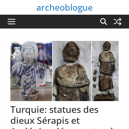
Passer
archeoblogue
au
contenu
Turquie: statues des
dieux Sérapis et