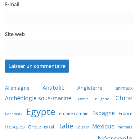
E-mail
Site web
Anatolie
Allemagne
Angleterre
animaux
Chine
Archéologie sous-marine
Bulgarie
Assyrie
Egypte
Espagne
France
empire romain
Danemark
Italie
Mexique
fresques
Grèce
momies
Israël
Louxor
Nécropole