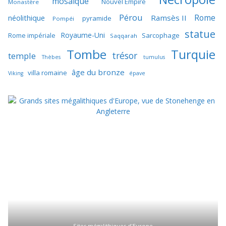
mosaïque
Nouvel Empire
Monastère
Pérou
Rome
néolithique
Ramsès II
pyramide
Pompéi
statue
Royaume-Uni
Sarcophage
Rome impériale
Saqqarah
Tombe
Turquie
trésor
temple
Thèbes
tumulus
âge du bronze
villa romaine
Viking
épave
Sites mégalithiques d'Europe