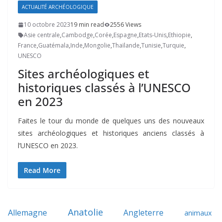
ACTUALITÉ ARCHÉOLOGIQUE
10 octobre 2023
19 min read
2556 Views
Asie centrale
,
Cambodge
,
Corée
,
Espagne
,
Etats-Unis
,
Ethiopie
,
France
,
Guatémala
,
Inde
,
Mongolie
,
Thaïlande
,
Tunisie
,
Turquie
,
UNESCO
Sites archéologiques et
historiques classés à l’UNESCO
en 2023
Faites le tour du monde de quelques uns des nouveaux
sites archéologiques et historiques anciens classés à
l’UNESCO en 2023.
Read More
Anatolie
Allemagne
Angleterre
animaux