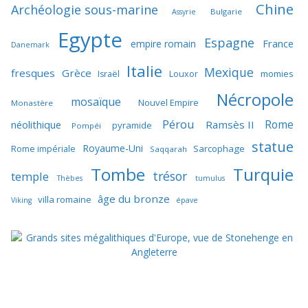
Chine
Archéologie sous-marine
Bulgarie
Assyrie
Egypte
Espagne
France
empire romain
Danemark
Italie
Mexique
fresques
Grèce
momies
Israël
Louxor
Nécropole
mosaïque
Nouvel Empire
Monastère
Pérou
Rome
néolithique
Ramsès II
pyramide
Pompéi
statue
Royaume-Uni
Sarcophage
Rome impériale
Saqqarah
Tombe
Turquie
trésor
temple
Thèbes
tumulus
âge du bronze
villa romaine
Viking
épave