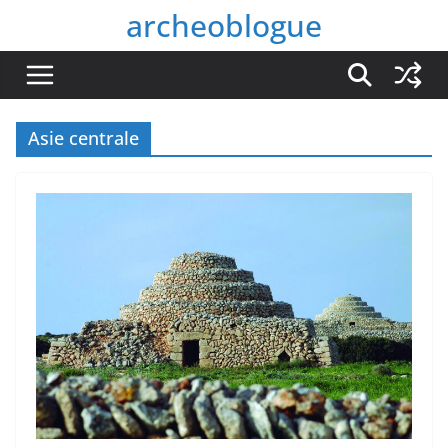
Passer
archeoblogue
au
contenu
Asie centrale