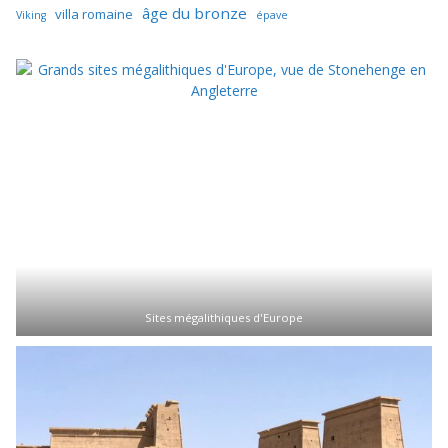
âge du bronze
villa romaine
Viking
épave
Sites mégalithiques d'Europe