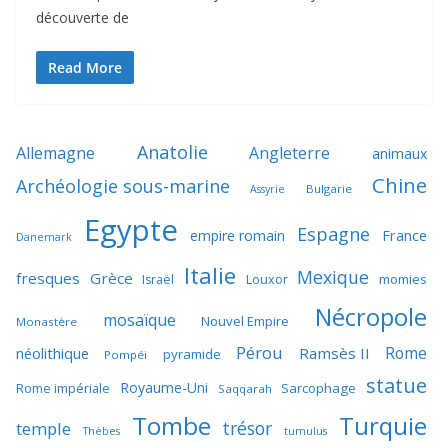
découverte de
Read More
Anatolie
Allemagne
Angleterre
animaux
Chine
Archéologie sous-marine
Bulgarie
Assyrie
Egypte
Espagne
France
empire romain
Danemark
Italie
Mexique
fresques
Grèce
momies
Israël
Louxor
Nécropole
mosaïque
Nouvel Empire
Monastère
Pérou
Rome
néolithique
Ramsès II
pyramide
Pompéi
statue
Royaume-Uni
Sarcophage
Rome impériale
Saqqarah
Tombe
Turquie
trésor
temple
Thèbes
tumulus