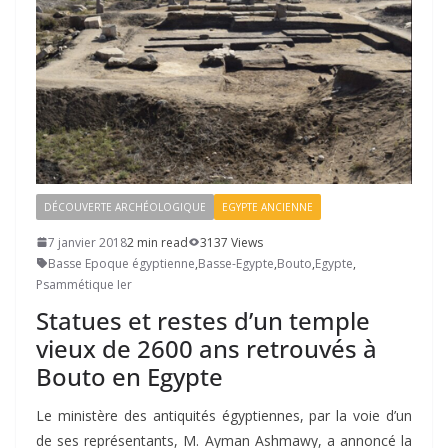
DÉCOUVERTE ARCHÉOLOGIQUE
EGYPTE ANCIENNE
7 janvier 2018
2 min read
3137 Views
Basse Epoque égyptienne
,
Basse-Egypte
,
Bouto
,
Egypte
,
Psammétique Ier
Statues et restes d’un temple
vieux de 2600 ans retrouvés à
Bouto en Egypte
Le ministère des antiquités égyptiennes, par la voie d’un
de ses représentants, M. Ayman Ashmawy, a annoncé la