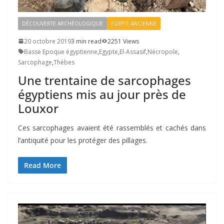
DÉCOUVERTE ARCHÉOLOGIQUE
EGYPTE ANCIENNE
20 octobre 2019
3 min read
2251 Views
Basse Epoque égyptienne
,
Egypte
,
El-Assasif
,
Nécropole
,
Sarcophage
,
Thèbes
Une trentaine de sarcophages
égyptiens mis au jour près de
Louxor
Ces sarcophages avaient été rassemblés et cachés dans
l’antiquité pour les protéger des pillages.
Read More