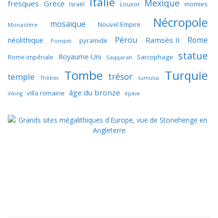
Italie
Mexique
fresques
Grèce
momies
Israël
Louxor
Nécropole
mosaïque
Nouvel Empire
Monastère
Pérou
Rome
néolithique
Ramsès II
pyramide
Pompéi
statue
Royaume-Uni
Sarcophage
Rome impériale
Saqqarah
Tombe
Turquie
trésor
temple
Thèbes
tumulus
âge du bronze
villa romaine
Viking
épave