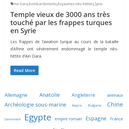
Ain Dara
,
bombardements
,
Royaumes néo-hittites
,
Syrie
Temple vieux de 3000 ans très
touché par les frappes turques
en Syrie
Les frappes de l’aviation turque au cours de la bataille
d’Afrine ont sévèrement endommagé le temple néo-
hittite d’Ain Dara.
Read More
Anatolie
Allemagne
Angleterre
animaux
Chine
Archéologie sous-marine
Bulgarie
Assyrie
Egypte
Espagne
France
empire romain
Danemark