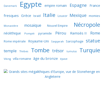
Egypte
Espagne
France
empire romain
Danemark
Italie
Mexique
fresques
Grèce
momies
Israël
Louxor
Nécropole
mosaïque
Nouvel Empire
Monastère
Pérou
Rome
néolithique
Ramsès II
pyramide
Pompéi
statue
Royaume-Uni
Sarcophage
Rome impériale
Saqqarah
Tombe
Turquie
trésor
temple
Thèbes
tumulus
âge du bronze
villa romaine
Viking
épave