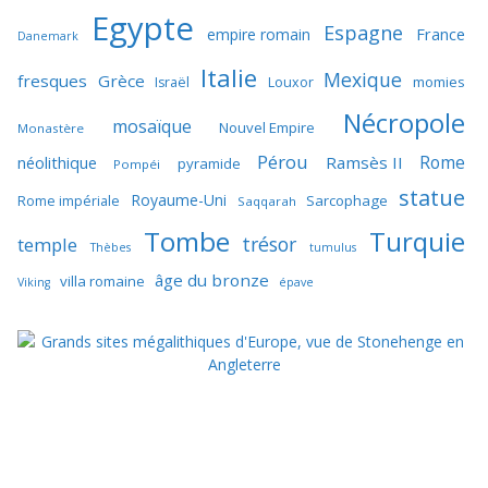
Egypte
Espagne
France
empire romain
Danemark
Italie
Mexique
fresques
Grèce
momies
Israël
Louxor
Nécropole
mosaïque
Nouvel Empire
Monastère
Pérou
Rome
néolithique
Ramsès II
pyramide
Pompéi
statue
Royaume-Uni
Sarcophage
Rome impériale
Saqqarah
Tombe
Turquie
trésor
temple
Thèbes
tumulus
âge du bronze
villa romaine
Viking
épave