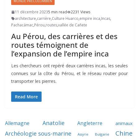
MONDE PRÉCOLOMBIEN
11 décembre 2023
5 min read
2231 Views
architecture
,
carrière
,
Culture Huarco
,
empire inca
,
Incas
,
Pachacámac
,
Pérou
,
routes
,
vallée de Cañete
Au Pérou, des carrières et des
routes témoignent de
l’expansion de l’empire inca
Les chercheurs ont repéré deux carrières incas, les seules
connues sur la côte du Pérou, et le réseau routier pour
transporter les pierres.
Read More
Anatolie
Allemagne
Angleterre
animaux
Chine
Archéologie sous-marine
Bulgarie
Assyrie