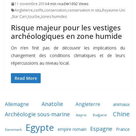
11 novembre 2016
4 min read
1692 Views
Angleterre
,
coiffe
,
conservation
,
conservation in situ
,
Royaume-Uni
,
Star Carr
,
tourbe
,
zones humides
Risque majeur pour les vestiges
archéologiques en zone humide
On n’en finit pas de découvrir les implications du
changement des conditions climatiques et de leurs
répercussions au niveau local.
Read More
Anatolie
Allemagne
Angleterre
animaux
Chine
Archéologie sous-marine
Bulgarie
Assyrie
Egypte
Espagne
France
empire romain
Danemark