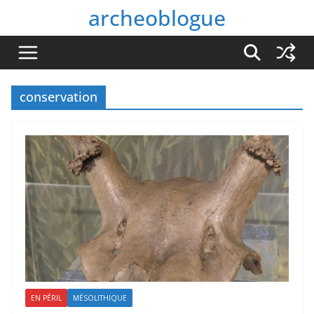
Passer
archeoblogue
au
contenu
conservation
EN PÉRIL
MÉSOLITHIQUE