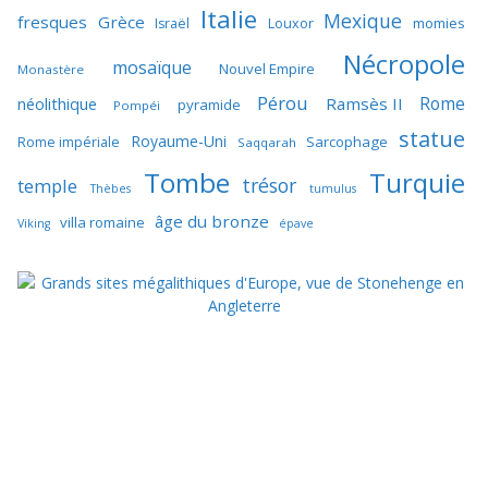
Italie
Mexique
fresques
Grèce
momies
Israël
Louxor
Nécropole
mosaïque
Nouvel Empire
Monastère
Pérou
Rome
néolithique
Ramsès II
pyramide
Pompéi
statue
Royaume-Uni
Sarcophage
Rome impériale
Saqqarah
Tombe
Turquie
trésor
temple
Thèbes
tumulus
âge du bronze
villa romaine
Viking
épave