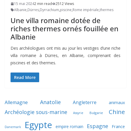
15 mai 2024
2 min read
2512 Views
Albanie
,
Dürres
,
Dyrrachium
,
piscine
,
Rome impériale
,
thermes
Une villa romaine dotée de
riches thermes ornés fouillée en
Albanie
Des archéologues ont mis au jour les vestiges d’une riche
villa romaine à Dürres, en Albanie, comprenant des
piscines et des thermes.
Read More
Anatolie
Allemagne
Angleterre
animaux
Chine
Archéologie sous-marine
Bulgarie
Assyrie
Egypte
Espagne
France
empire romain
Danemark