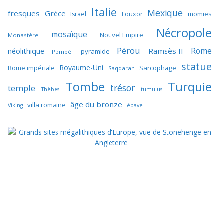
Italie
Mexique
fresques
Grèce
momies
Israël
Louxor
Nécropole
mosaïque
Nouvel Empire
Monastère
Pérou
Rome
néolithique
Ramsès II
pyramide
Pompéi
statue
Royaume-Uni
Sarcophage
Rome impériale
Saqqarah
Tombe
Turquie
trésor
temple
Thèbes
tumulus
âge du bronze
villa romaine
Viking
épave