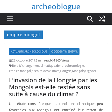
Passer
archeoblogue
au
contenu
empire mongol
ACTUALITÉ ARCHÉOLOGIQUE
OCCIDENT MÉDIÉVAL
22 octobre 2017
5 min read
1965 Views
Béla IV
,
changement climatique
,
dendrochronologie
,
empire mongol
,
histoire des climats
,
Hongrie
,
Mongols
,
Ögedeï
L’invasion de la Hongrie par les
Mongols est-elle restée sans
suite à cause du climat ?
Une étude considère que les conditions climatiques peu
favorables aux Mongols ont entraîné leur retrait de