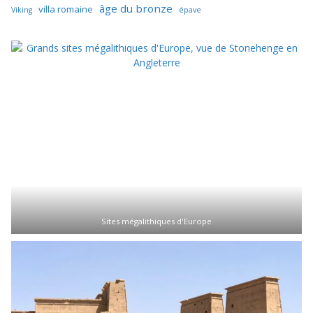
âge du bronze
villa romaine
Viking
épave
Sites mégalithiques d'Europe