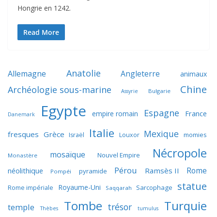
Hongrie en 1242.
Read More
Anatolie
Allemagne
Angleterre
animaux
Chine
Archéologie sous-marine
Bulgarie
Assyrie
Egypte
Espagne
France
empire romain
Danemark
Italie
Mexique
fresques
Grèce
momies
Israël
Louxor
Nécropole
mosaïque
Nouvel Empire
Monastère
Pérou
Rome
néolithique
Ramsès II
pyramide
Pompéi
statue
Royaume-Uni
Sarcophage
Rome impériale
Saqqarah
Tombe
Turquie
trésor
temple
Thèbes
tumulus