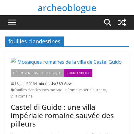
Passer
archeoblogue
au
contenu
fouilles clandestines
DÉCOUVERTE ARCHÉOLOGIQUE
ROME ANTIQUE
18 juin 2026
4 min read
389 Views
fouilles clandestines
,
mosaïque
,
Rome impériale
,
statue
,
villa romaine
Castel di Guido : une villa
impériale romaine sauvée des
pilleurs