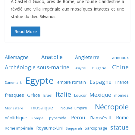
À Castel di Guido, près de Rome, une fouille clandestine a
révélé une villa impériale aux mosaïques intactes et une
statue du dieu Silvanus.
Read More
Anatolie
Allemagne
Angleterre
animaux
Chine
Archéologie sous-marine
Bulgarie
Assyrie
Egypte
Espagne
France
empire romain
Danemark
Italie
Mexique
fresques
Grèce
momies
Israël
Louxor
Nécropole
mosaïque
Nouvel Empire
Monastère
Pérou
Rome
néolithique
Ramsès II
pyramide
Pompéi
statue
Royaume-Uni
Sarcophage
Rome impériale
Saqqarah