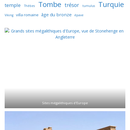
Tombe
Turquie
trésor
temple
Thèbes
tumulus
âge du bronze
villa romaine
Viking
épave
Sites mégalithiques d'Europe