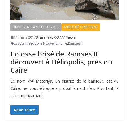
DÉCOUVERTE ARCHÉOLOGIQUE
ANTIQUITÉ ÉGYPTIENNE
11 mars 2017
3 min read
3777 Views
Egypte
,
Héliopolis
,
Nouvel Empire
,
Ramsès II
Colosse brisé de Ramsès II
découvert à Héliopolis, près du
Caire
Le nom d’Al-Matariya, un district de la banlieue est du
Caire, ne vous évoquera probablement rien. Pourtant, à
cet emplacement
Read More