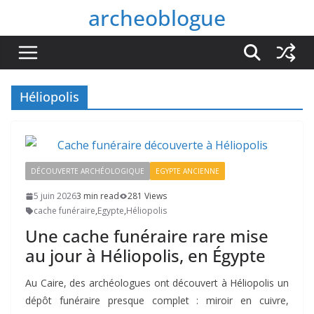
Passer
archeoblogue
au
contenu
Héliopolis
DÉCOUVERTE ARCHÉOLOGIQUE
EGYPTE ANCIENNE
5 juin 2026
3 min read
281 Views
cache funéraire
,
Egypte
,
Héliopolis
Une cache funéraire rare mise
au jour à Héliopolis, en Égypte
Au Caire, des archéologues ont découvert à Héliopolis un
dépôt funéraire presque complet : miroir en cuivre,