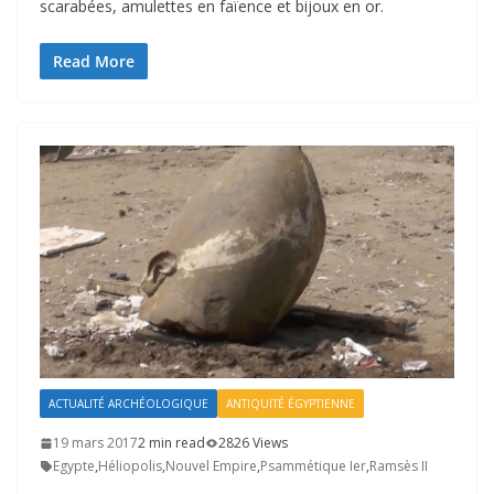
scarabées, amulettes en faïence et bijoux en or.
Read More
ACTUALITÉ ARCHÉOLOGIQUE
ANTIQUITÉ ÉGYPTIENNE
19 mars 2017
2 min read
2826 Views
Egypte
,
Héliopolis
,
Nouvel Empire
,
Psammétique Ier
,
Ramsès II