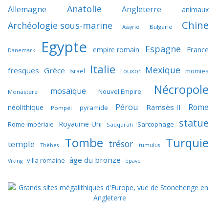
Anatolie
Allemagne
Angleterre
animaux
Chine
Archéologie sous-marine
Bulgarie
Assyrie
Egypte
Espagne
France
empire romain
Danemark
Italie
Mexique
fresques
Grèce
momies
Israël
Louxor
Nécropole
mosaïque
Nouvel Empire
Monastère
Pérou
Rome
néolithique
Ramsès II
pyramide
Pompéi
statue
Royaume-Uni
Sarcophage
Rome impériale
Saqqarah
Tombe
Turquie
trésor
temple
Thèbes
tumulus
âge du bronze
villa romaine
Viking
épave