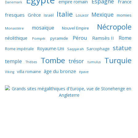
Egypte
Espagne
France
empire romain
Danemark
Italie
Mexique
fresques
Grèce
momies
Israël
Louxor
Nécropole
mosaïque
Nouvel Empire
Monastère
Pérou
Rome
néolithique
Ramsès II
pyramide
Pompéi
statue
Royaume-Uni
Sarcophage
Rome impériale
Saqqarah
Tombe
Turquie
trésor
temple
Thèbes
tumulus
âge du bronze
villa romaine
Viking
épave