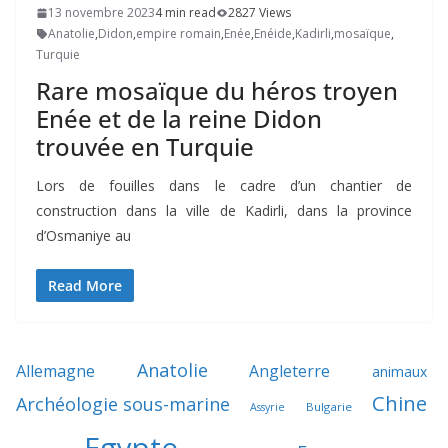
13 novembre 2023
4 min read
2827 Views
Anatolie
,
Didon
,
empire romain
,
Enée
,
Enéide
,
Kadirli
,
mosaïque
,
Turquie
Rare mosaïque du héros troyen
Enée et de la reine Didon
trouvée en Turquie
Lors de fouilles dans le cadre d’un chantier de
construction dans la ville de Kadirli, dans la province
d’Osmaniye au
Read More
Anatolie
Allemagne
Angleterre
animaux
Chine
Archéologie sous-marine
Bulgarie
Assyrie