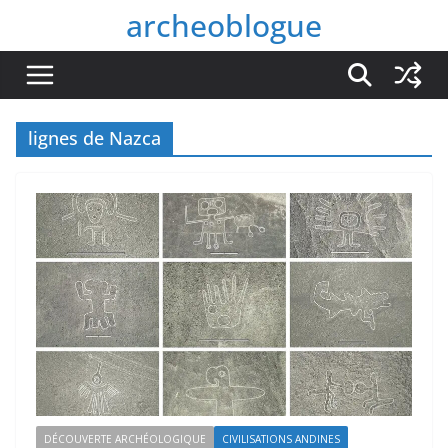
Passer
archeoblogue
au
contenu
lignes de Nazca
DÉCOUVERTE ARCHÉOLOGIQUE
CIVILISATIONS ANDINES