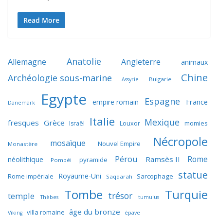
Read More
Anatolie
Allemagne
Angleterre
animaux
Chine
Archéologie sous-marine
Bulgarie
Assyrie
Egypte
Espagne
France
empire romain
Danemark
Italie
Mexique
fresques
Grèce
momies
Israël
Louxor
Nécropole
mosaïque
Nouvel Empire
Monastère
Pérou
Rome
néolithique
Ramsès II
pyramide
Pompéi
statue
Royaume-Uni
Sarcophage
Rome impériale
Saqqarah
Tombe
Turquie
trésor
temple
Thèbes
tumulus
âge du bronze
villa romaine
Viking
épave