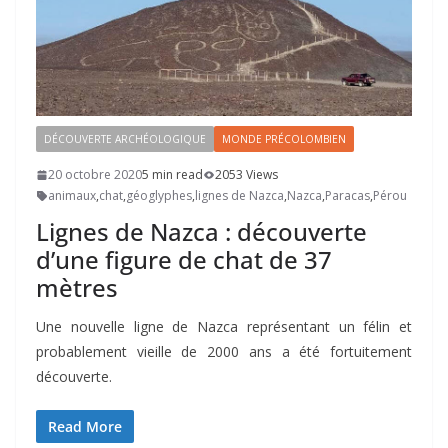
DÉCOUVERTE ARCHÉOLOGIQUE
MONDE PRÉCOLOMBIEN
20 octobre 2020
5 min read
2053 Views
animaux
,
chat
,
géoglyphes
,
lignes de Nazca
,
Nazca
,
Paracas
,
Pérou
Lignes de Nazca : découverte
d’une figure de chat de 37
mètres
Une nouvelle ligne de Nazca représentant un félin et
probablement vieille de 2000 ans a été fortuitement
découverte.
Read More