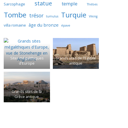
statue
temple
Sarcophage
Thèbes
Tombe
Turquie
trésor
tumulus
Viking
âge du bronze
villa romaine
épave
Sites mégalithiques
Grands sites de l'Egypte
d'Europe
antique
Grands sites de la
Grèce antique