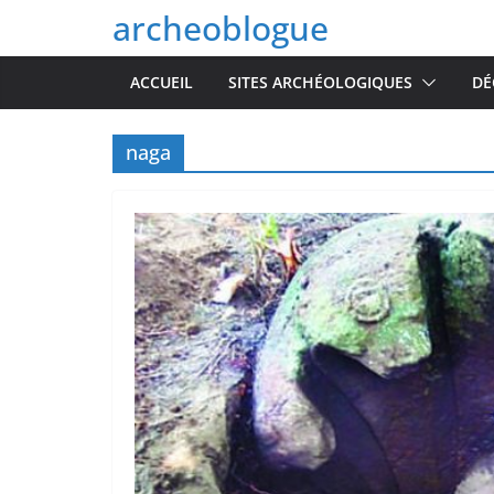
Passer
archeoblogue
au
contenu
ACCUEIL
SITES ARCHÉOLOGIQUES
DÉ
naga