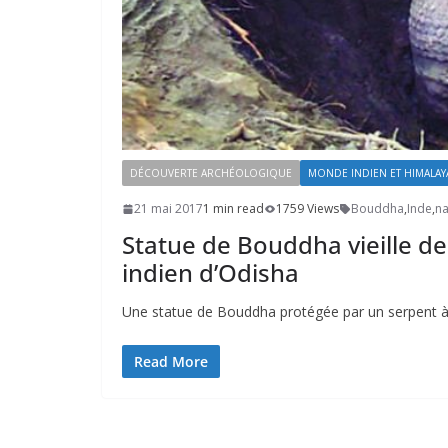
DÉCOUVERTE ARCHÉOLOGIQUE
MONDE INDIEN ET HIMALAY
21 mai 2017
1 min read
1759 Views
Bouddha
,
Inde
,
n
Statue de Bouddha vieille de
indien d’Odisha
Une statue de Bouddha protégée par un serpent à s
Read More