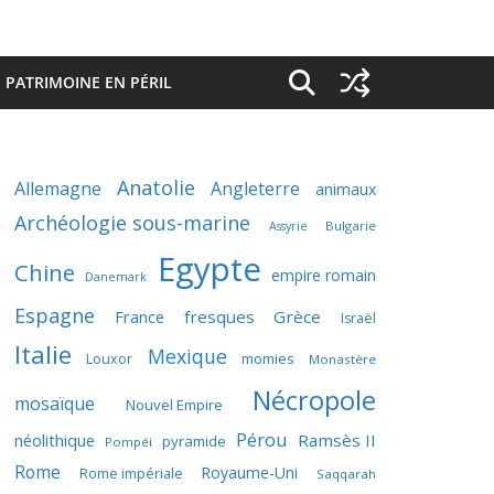
PATRIMOINE EN PÉRIL
Anatolie
Allemagne
Angleterre
animaux
Archéologie sous-marine
Bulgarie
Assyrie
Egypte
Chine
empire romain
Danemark
Espagne
France
fresques
Grèce
Israël
Italie
Mexique
momies
Louxor
Monastère
Nécropole
mosaïque
Nouvel Empire
Pérou
néolithique
Ramsès II
pyramide
Pompéi
Rome
Royaume-Uni
Rome impériale
Saqqarah