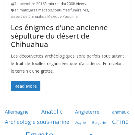
7 novembre 2016
3 min read
2008 Views
animaux
,
aras macaos
,
coutumes funéraires
,
désert de Chihuahua
,
Mexique
,
Paquimé
Les énigmes d’une ancienne
sépulture du désert de
Chihuahua
Les découvertes archéologiques sont parfois tout autant
le fruit de fouilles organisées que d’accidents. En nivelant
le terrain d’une grotte,
Read More
Anatolie
Allemagne
Angleterre
animaux
Chine
Archéologie sous-marine
Bulgarie
Assyrie