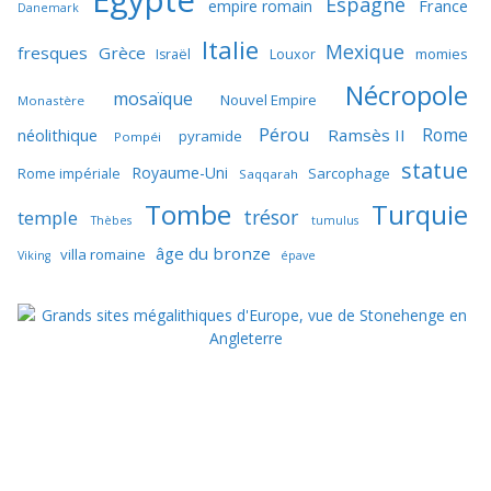
Egypte
Espagne
France
empire romain
Danemark
Italie
Mexique
fresques
Grèce
momies
Israël
Louxor
Nécropole
mosaïque
Nouvel Empire
Monastère
Pérou
Rome
néolithique
Ramsès II
pyramide
Pompéi
statue
Royaume-Uni
Sarcophage
Rome impériale
Saqqarah
Tombe
Turquie
trésor
temple
Thèbes
tumulus
âge du bronze
villa romaine
Viking
épave