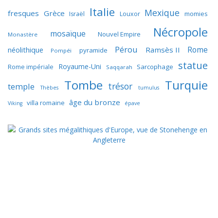
Italie
Mexique
fresques
Grèce
momies
Israël
Louxor
Nécropole
mosaïque
Nouvel Empire
Monastère
Pérou
Rome
néolithique
Ramsès II
pyramide
Pompéi
statue
Royaume-Uni
Sarcophage
Rome impériale
Saqqarah
Tombe
Turquie
trésor
temple
Thèbes
tumulus
âge du bronze
villa romaine
Viking
épave