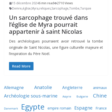
15 décembre 2024
6 min read
2710 Views
Demre
,
église
,
Myra
,
reliques
,
Sarcophage
,
Tombe
,
Turquie
Un sarcophage trouvé dans
l’église de Myra pourrait
appartenir à saint Nicolas
Des archéologues pourraient avoir retrouvé la tombe
originale de Saint Nicolas, une figure culturelle majeure et
l’inspiration du Père Noël.
Read More
Anatolie
Allemagne
Angleterre
animaux
Chine
Archéologie sous-marine
Bulgarie
Assyrie
Egypte
Espagne
France
empire romain
Danemark