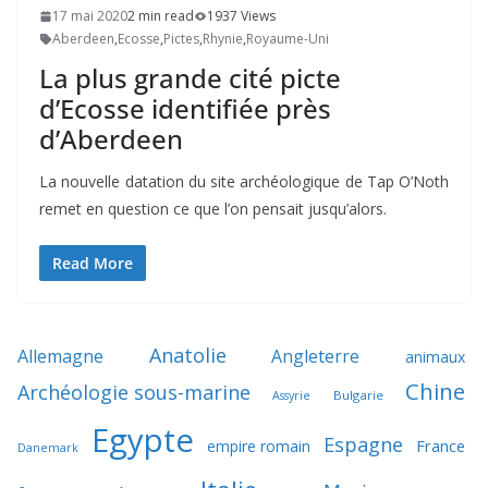
17 mai 2020
2 min read
1937 Views
Aberdeen
,
Ecosse
,
Pictes
,
Rhynie
,
Royaume-Uni
La plus grande cité picte
d’Ecosse identifiée près
d’Aberdeen
La nouvelle datation du site archéologique de Tap O’Noth
remet en question ce que l’on pensait jusqu’alors.
Read More
Anatolie
Allemagne
Angleterre
animaux
Chine
Archéologie sous-marine
Bulgarie
Assyrie
Egypte
Espagne
France
empire romain
Danemark