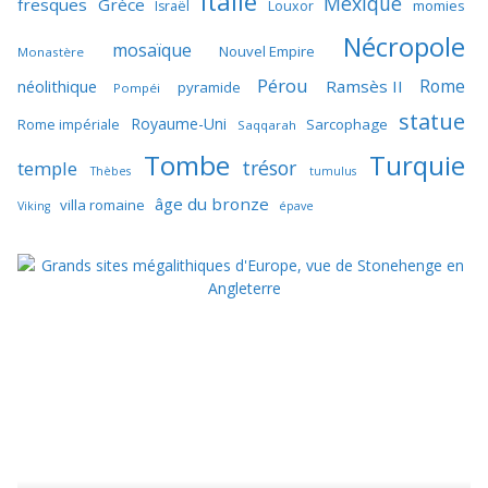
Italie
Mexique
fresques
Grèce
momies
Israël
Louxor
Nécropole
mosaïque
Nouvel Empire
Monastère
Pérou
Rome
néolithique
Ramsès II
pyramide
Pompéi
statue
Royaume-Uni
Sarcophage
Rome impériale
Saqqarah
Tombe
Turquie
trésor
temple
Thèbes
tumulus
âge du bronze
villa romaine
Viking
épave