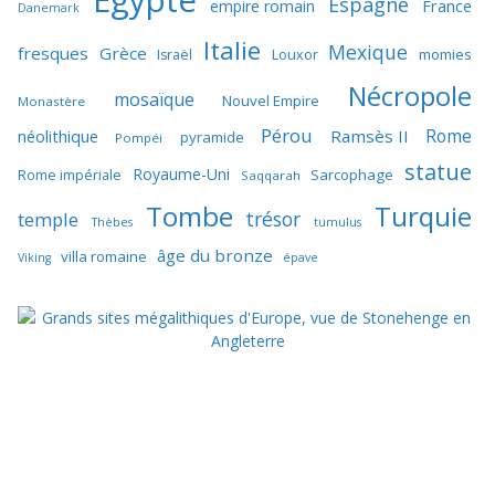
Egypte
Espagne
France
empire romain
Danemark
Italie
Mexique
fresques
Grèce
momies
Israël
Louxor
Nécropole
mosaïque
Nouvel Empire
Monastère
Pérou
Rome
néolithique
Ramsès II
pyramide
Pompéi
statue
Royaume-Uni
Sarcophage
Rome impériale
Saqqarah
Tombe
Turquie
trésor
temple
Thèbes
tumulus
âge du bronze
villa romaine
Viking
épave