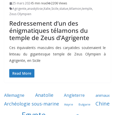
25 mars 2024
5 min read
2206 Views
Agrigente
,
anastylose
,
Italie
,
Sicile
,
statue
,
télamon
,
temple
,
Zeus Olympien
Redressement d’un des
énigmatiques télamons du
temple de Zeus d’Agrigente
Ces équivalents masculins des caryatides soutenaient le
linteau du gigantesque temple de Zeus Olympien à
Agrigente, en Sicile
Read More
Anatolie
Allemagne
Angleterre
animaux
Chine
Archéologie sous-marine
Bulgarie
Assyrie