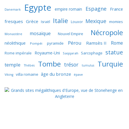
Egypte
Espagne
France
empire romain
Danemark
Italie
Mexique
fresques
Grèce
momies
Israël
Louxor
Nécropole
mosaïque
Nouvel Empire
Monastère
Pérou
Rome
néolithique
Ramsès II
pyramide
Pompéi
statue
Royaume-Uni
Sarcophage
Rome impériale
Saqqarah
Tombe
Turquie
trésor
temple
Thèbes
tumulus
âge du bronze
villa romaine
Viking
épave