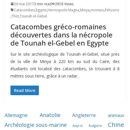
20 mai 2017
3 min read
2818 Views
Catacombes
,
Egypte
,
Hermopolis Magna
,
Minya
,
momies
,
Pétosiris
,
Thot
,
Tounah el-Gebel
Catacombes gréco-romaines
découvertes dans la nécropole
de Tounah el-Gebel en Egypte
Sur le site archéologique de Tounah el-Gebel, situé près
de la ville de Minya à 220 km au sud du Caire, des
étudiants ont localisé des catacombes, se trouvant à 8
mètres sous terre, grâce à un radar.
Read More
Anatolie
Allemagne
Angleterre
animaux
Chine
Archéologie sous-marine
Bulgarie
Assyrie