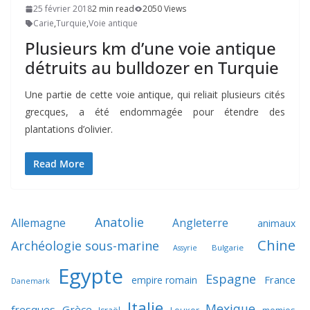
25 février 2018
2 min read
2050 Views
Carie
,
Turquie
,
Voie antique
Plusieurs km d’une voie antique
détruits au bulldozer en Turquie
Une partie de cette voie antique, qui reliait plusieurs cités
grecques, a été endommagée pour étendre des
plantations d’olivier.
Read More
Anatolie
Allemagne
Angleterre
animaux
Chine
Archéologie sous-marine
Bulgarie
Assyrie
Egypte
Espagne
France
empire romain
Danemark
Italie
Mexique
fresques
Grèce