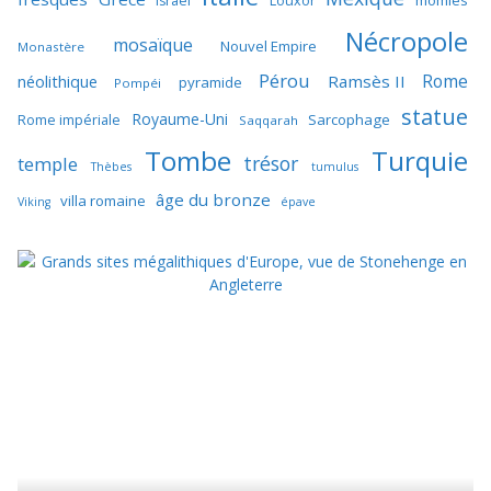
momies
Israël
Louxor
Nécropole
mosaïque
Nouvel Empire
Monastère
Pérou
Rome
néolithique
Ramsès II
pyramide
Pompéi
statue
Royaume-Uni
Sarcophage
Rome impériale
Saqqarah
Tombe
Turquie
trésor
temple
Thèbes
tumulus
âge du bronze
villa romaine
Viking
épave