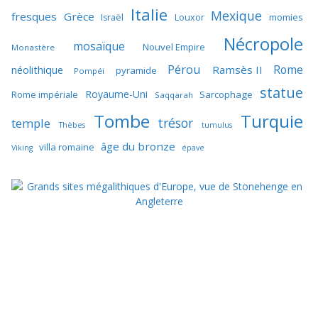
Italie
Mexique
fresques
Grèce
momies
Israël
Louxor
Nécropole
mosaïque
Nouvel Empire
Monastère
Pérou
Rome
néolithique
Ramsès II
pyramide
Pompéi
statue
Royaume-Uni
Sarcophage
Rome impériale
Saqqarah
Tombe
Turquie
trésor
temple
Thèbes
tumulus
âge du bronze
villa romaine
Viking
épave