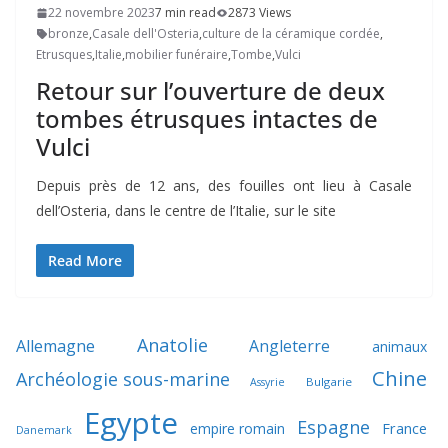
22 novembre 2023
7 min read
2873 Views
bronze
,
Casale dell'Osteria
,
culture de la céramique cordée
,
Etrusques
,
Italie
,
mobilier funéraire
,
Tombe
,
Vulci
Retour sur l’ouverture de deux
tombes étrusques intactes de
Vulci
Depuis près de 12 ans, des fouilles ont lieu à Casale
dell’Osteria, dans le centre de l’Italie, sur le site
Read More
Anatolie
Allemagne
Angleterre
animaux
Chine
Archéologie sous-marine
Bulgarie
Assyrie
Egypte
Espagne
France
empire romain
Danemark